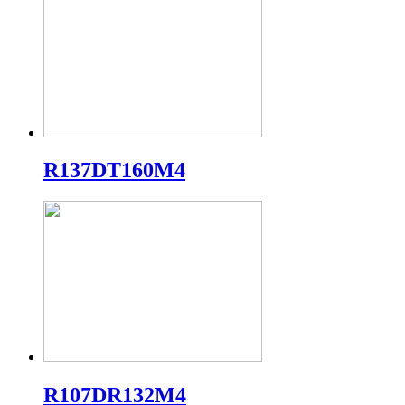
R137DT160M4
R107DR132M4