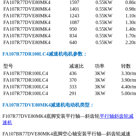
FA107R77DVE80MK4
1597
0.55KW
0.86r
FA107R77DVE80MK4
1401
0.55KW
0.98r
FA107R77DVE80MK4
1243
0.55KW
1.10r
FA107R77DVE80MK4
1087
0.55KW
1.30r
FA107R77DVE80MK4
950
0.55KW
1.40r
FA107R77DVE80MK4
834
0.55KW
1.70r
FA107R77DVE80MK4
640
0.55KW
2.20r
FA107R77DR100LC4减速机电机参数
：
型号
减速比
功率
转数
FA107R77DR100LC4
436
3KW
3.30r/m
FA107R77DR100LC4
370
3KW
3.90r/m
FA107R77DR100LC4
333
3KW
4.40r/m
FA107R77DR100LC4
291
3KW
5.00r/m
FA107R77DVE80MK4减速机电动机
类型：
F107R77DVE80MK4底脚安装平行轴—斜齿轮
平行轴斜齿轮减
速机
FA107BR77DVE80MK4底脚空心轴安装平行轴—斜齿轮减速