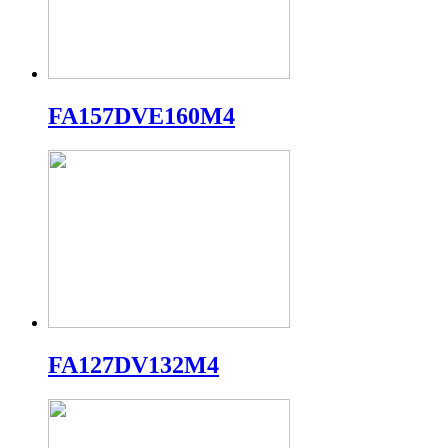
FA157DVE160M4
FA127DV132M4