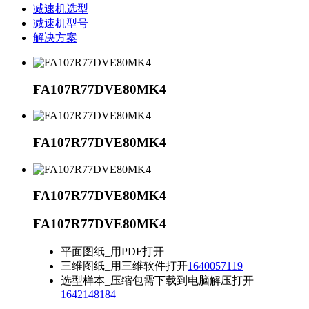
减速机选型
减速机型号
解决方案
FA107R77DVE80MK4
FA107R77DVE80MK4
FA107R77DVE80MK4
FA107R77DVE80MK4
平面图纸_用PDF打开
三维图纸_用三维软件打开
1640057119
选型样本_压缩包需下载到电脑解压打开
1642148184