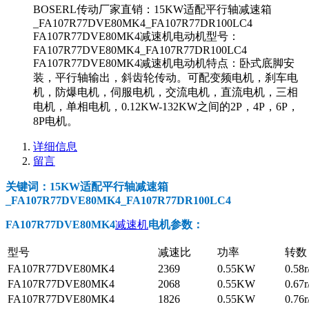
BOSERL传动厂家直销：15KW适配平行轴减速箱
_FA107R77DVE80MK4_FA107R77DR100LC4
FA107R77DVE80MK4减速机电动机型号：
FA107R77DVE80MK4_FA107R77DR100LC4
FA107R77DVE80MK4减速机电动机特点：卧式底脚安
装，平行轴输出，斜齿轮传动。可配变频电机，刹车电
机，防爆电机，伺服电机，交流电机，直流电机，三相
电机，单相电机，0.12KW-132KW之间的2P，4P，6P，
8P电机。
详细信息
留言
关键词：15KW适配平行轴减速箱
_FA107R77DVE80MK4_FA107R77DR100LC4
FA107R77DVE80MK4
减速机
电机参数
：
型号
减速比
功率
转数
FA107R77DVE80MK4
2369
0.55KW
0.58r
FA107R77DVE80MK4
2068
0.55KW
0.67r
FA107R77DVE80MK4
1826
0.55KW
0.76r