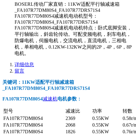
BOSERL传动厂家直销：11KW适配平行轴减速箱
_FA107R77DM80S4_FA107R77DRS71S4
FA107R77DM80S4减速机电动机型号：
FA107R77DM80S4_FA107R77DRS71S4
FA107R77DM80S4减速机电动机特点：卧式底脚安装，
平行轴输出，斜齿轮传动。可配变频电机，刹车电机，
防爆电机，伺服电机，交流电机，直流电机，三相电
机，单相电机，0.12KW-132KW之间的2P，4P，6P，8P
电机。
详细信息
留言
关键词：11KW适配平行轴减速箱
_FA107R77DM80S4_FA107R77DRS71S4
FA107R77DM80S4
减速机
电机参数
：
型号
减速比
功率
转数
FA107R77DM80S4
2369
0.55KW
0.58r/
FA107R77DM80S4
2068
0.55KW
0.67r/
FA107R77DM80S4
1826
0.55KW
0.76r/