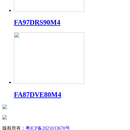
FA97DRS90M4
FA87DVE80M4
版权所有：
粤ICP备2021033670号