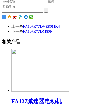
上一条
FA107R77DVE80MK4
下一条
FA107R77DM80N4
相关产品
FA127减速器电动机