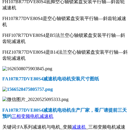
FH107BR77DVE80S4底脚空心轴锁紧盘安装平行轴—斜齿轮
减速机
FH107R77DVE80S4是空心轴锁紧盘安装平行轴—斜齿轮减速
机
FHF107R77DVE80S4是B5法兰空心轴锁紧盘安装平行轴—斜
齿轮减速机
FHZ107R77DVE80S4是B14法兰空心轴锁紧盘安装平行轴—斜
齿轮减速机
FA107R77DVE80S4减速机电动机
安装尺寸图纸
FA107R77DVE80S4减速机电动机
生产厂家，看厂请提前三天
预约
三相变频电机减速机
关键词:FA系列减速机与电机_变频
减速机
_三相变频电机减速