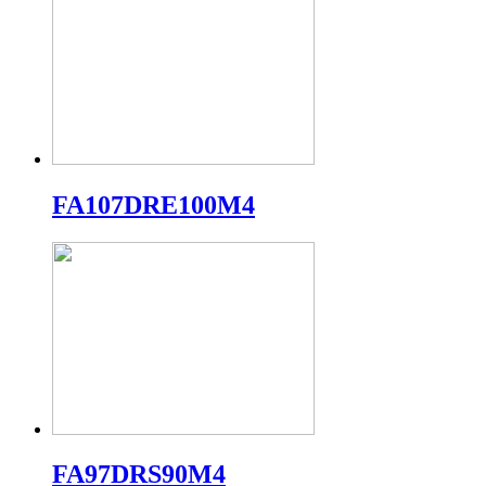
FA107DRE100M4
FA97DRS90M4