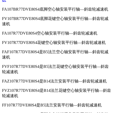
FA107BR77DVE80S4底脚空心轴安装平行轴—斜齿轮减速机
FV107BR77DVE80S4底脚花键空心轴安装平行轴—斜齿轮减
速机
FA107R77DVE80S4空心轴安装平行轴—斜齿轮减速机
FV107R77DVE80S4花键空心轴安装平行轴—斜齿轮减速机
FAF107R77DVE80S4是B5法兰空心轴安装平行轴—斜齿轮减
速机
FVF107R77DVE80S4是B5法兰花键空心轴安装平行轴—斜齿
轮减速机
FAZ107R77DVE80S4是B14法兰安装平行轴—斜齿轮减速机
FVZ107R77DVE80S4是B14法兰花键空心轴安装平行轴—斜齿
轮减速机
FF107R77DVE80S4是B5法兰安装平行轴—斜齿轮减速机