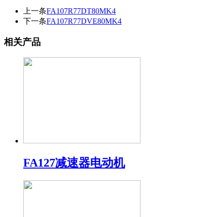
上一条
FA107R77DT80MK4
下一条
FA107R77DVE80MK4
相关产品
FA127减速器电动机