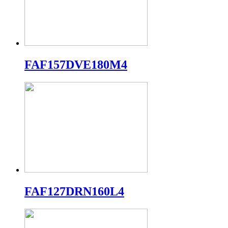
FAF157DVE180M4
FAF127DRN160L4