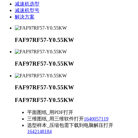
减速机选型
减速机型号
解决方案
FAF97RF57-Y0.55KW
FAF97RF57-Y0.55KW
FAF97RF57-Y0.55KW
FAF97RF57-Y0.55KW
平面图纸_用PDF打开
三维图纸_用三维软件打开
1640057119
选型样本_压缩包需下载到电脑解压打开
1642148184