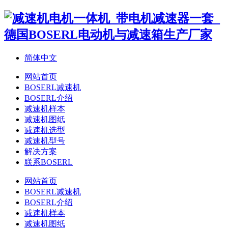
简体中文
网站首页
BOSERL减速机
BOSERL介绍
减速机样本
减速机图纸
减速机选型
减速机型号
解决方案
联系BOSERL
网站首页
BOSERL减速机
BOSERL介绍
减速机样本
减速机图纸