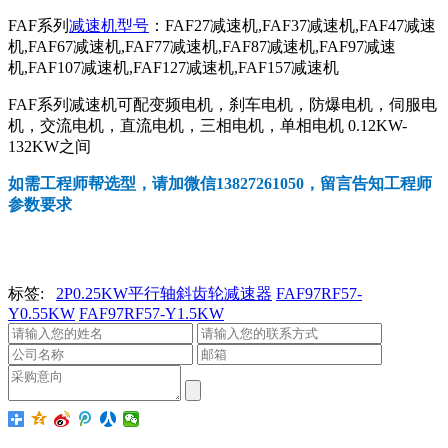
FAF系列
减速机型号
：FAF27减速机,FAF37减速机,FAF47减速
机,FAF67减速机,FAF77减速机,FAF87减速机,FAF97减速
机,FAF107减速机,FAF127减速机,FAF157减速机
FAF系列减速机可配变频电机，刹车电机，防爆电机，伺服电
机，交流电机，直流电机，三相电机，单相电机 0.12KW-
132KW之间
如需工程师帮选型，请加微信13827261050，留言告知工程师
参数要求
标签:
2P0.25KW平行轴斜齿轮减速器
FAF97RF57-
Y0.55KW
FAF97RF57-Y1.5KW