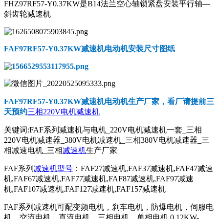
FHZ97RF57-Y0.37KW是B14法兰空心轴锁紧盘安装平行轴—
斜齿轮减速机
FAF97RF57-Y0.37KW减速机电动机
安装尺寸图纸
FAF97RF57-Y0.37KW减速机电动机
生产厂家，看厂请提前三
天预约
三相220V电机减速机
关键词:FAF系列减速机与电机_220V电机减速机一套_三相
220V电机减速器_380V电机减速机_三相380V电机减速器_三
相减速电机_三相
减速机
生产厂家
FAF系列
减速机型号
：FAF27减速机,FAF37减速机,FAF47减速
机,FAF67减速机,FAF77减速机,FAF87减速机,FAF97减速
机,FAF107减速机,FAF127减速机,FAF157减速机
FAF系列减速机可配变频电机，刹车电机，防爆电机，伺服电
机，交流电机，直流电机，三相电机，单相电机 0.12KW-