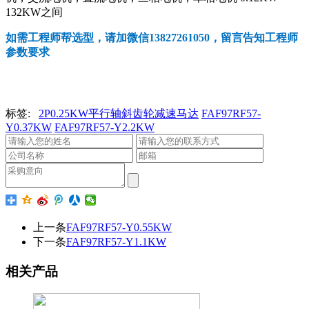
132KW之间
如需工程师帮选型，请加微信13827261050，留言告知工程师
参数要求
标签:
2P0.25KW平行轴斜齿轮减速马达
FAF97RF57-
Y0.37KW
FAF97RF57-Y2.2KW
上一条
FAF97RF57-Y0.55KW
下一条
FAF97RF57-Y1.1KW
相关产品