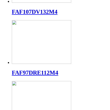
FAF107DV132M4
FAF97DRE112M4