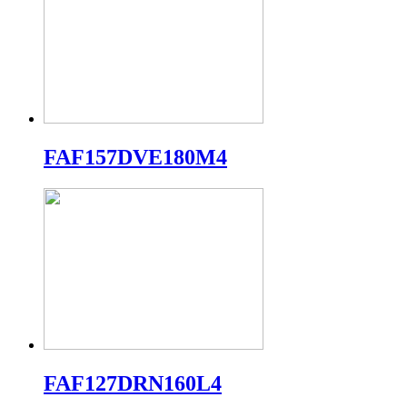
FAF157DVE180M4
FAF127DRN160L4