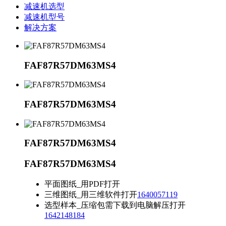
减速机选型
减速机型号
解决方案
FAF87R57DM63MS4
FAF87R57DM63MS4
FAF87R57DM63MS4
FAF87R57DM63MS4
平面图纸_用PDF打开
三维图纸_用三维软件打开
1640057119
选型样本_压缩包需下载到电脑解压打开
1642148184