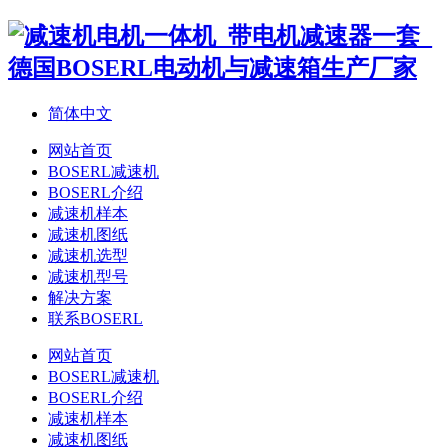
简体中文
网站首页
BOSERL减速机
BOSERL介绍
减速机样本
减速机图纸
减速机选型
减速机型号
解决方案
联系BOSERL
网站首页
BOSERL减速机
BOSERL介绍
减速机样本
减速机图纸