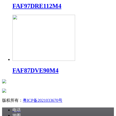
FAF97DRE112M4
FAF87DVE90M4
版权所有：
粤ICP备2021033670号
电话
地图