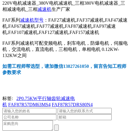
220V电机减速器_380V电机减速机_三相380V电机减速器_三
相减速电机_三相
减速机
生产厂家
FAF系列
减速机型号
：FAF27减速机,FAF37减速机,FAF47减速
机,FAF67减速机,FAF77减速机,FAF87减速机,FAF97减速
机,FAF107减速机,FAF127减速机,FAF157减速机
FAF系列减速机可配变频电机，刹车电机，防爆电机，伺服电
机，交流电机，直流电机，三相电机，单相电机 0.12KW-
132KW之间
如需工程师帮选型，请加微信13827261050，留言告知工程师
参数要求
标签:
2P0.75KW平行轴齿轮减速电
机
FAF87R57DM63MS4
FAF87R57DRS80N4