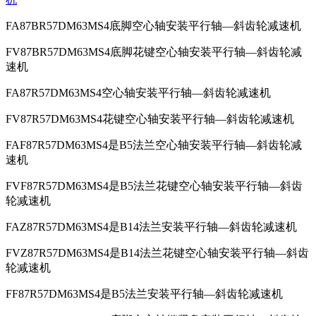
FA87BR57DM63MS4底脚空心轴安装平行轴—斜齿轮减速机
FV87BR57DM63MS4底脚花键空心轴安装平行轴—斜齿轮减
速机
FA87R57DM63MS4空心轴安装平行轴—斜齿轮减速机
FV87R57DM63MS4花键空心轴安装平行轴—斜齿轮减速机
FAF87R57DM63MS4是B5法兰空心轴安装平行轴—斜齿轮减
速机
FVF87R57DM63MS4是B5法兰花键空心轴安装平行轴—斜齿
轮减速机
FAZ87R57DM63MS4是B14法兰安装平行轴—斜齿轮减速机
FVZ87R57DM63MS4是B14法兰花键空心轴安装平行轴—斜齿
轮减速机
FF87R57DM63MS4是B5法兰安装平行轴—斜齿轮减速机