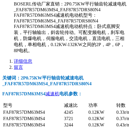
BOSERL传动厂家直销：2P0.75KW平行轴齿轮减速电机
_FAF87R57DM63MS4_FAF87R57DRS80N4
FAF87R57DM63MS4减速机电动机型号：
FAF87R57DM63MS4_FAF87R57DRS80N4
FAF87R57DM63MS4减速机电动机特点：卧式底脚安
装，平行轴输出，斜齿轮传动。可配变频电机，刹车电
机，防爆电机，伺服电机，交流电机，直流电机，三相
电机，单相电机，0.12KW-132KW之间的2P，4P，6P，
8P电机。
详细信息
留言
关键词：2P0.75KW平行轴齿轮减速电机
_FAF87R57DM63MS4_FAF87R57DRS80N4
FAF87R57DM63MS4
减速机
电机参数
：
型号
减速比
功率
转数
FAF87R57DM63MS4
4245
0.12KW
0.33r/
FAF87R57DM63MS4
3721
0.12KW
0.37r/
FAF87R57DM63MS4
3244
0.12KW
0.43r/