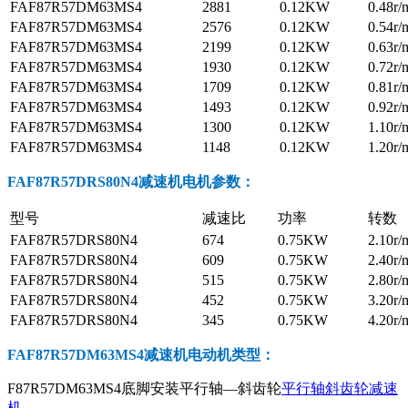
FAF87R57DM63MS4
2881
0.12KW
0.48r/
FAF87R57DM63MS4
2576
0.12KW
0.54r/
FAF87R57DM63MS4
2199
0.12KW
0.63r/
FAF87R57DM63MS4
1930
0.12KW
0.72r/
FAF87R57DM63MS4
1709
0.12KW
0.81r/
FAF87R57DM63MS4
1493
0.12KW
0.92r/
FAF87R57DM63MS4
1300
0.12KW
1.10r/
FAF87R57DM63MS4
1148
0.12KW
1.20r/
FAF87R57DRS80N4减速机电机参数
：
型号
减速比
功率
转数
FAF87R57DRS80N4
674
0.75KW
2.10r/
FAF87R57DRS80N4
609
0.75KW
2.40r/
FAF87R57DRS80N4
515
0.75KW
2.80r/
FAF87R57DRS80N4
452
0.75KW
3.20r/
FAF87R57DRS80N4
345
0.75KW
4.20r/
FAF87R57DM63MS4减速机电动机
类型：
F87R57DM63MS4底脚安装平行轴—斜齿轮
平行轴斜齿轮减速
机