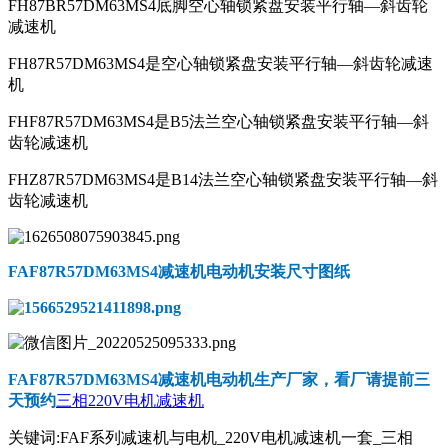
FH87BR57DM63MS4底脚空心轴锁紧盘安装平行轴—斜齿轮
减速机
FH87R57DM63MS4是空心轴锁紧盘安装平行轴—斜齿轮减速
机
FHF87R57DM63MS4是B5法兰空心轴锁紧盘安装平行轴—斜
齿轮减速机
FHZ87R57DM63MS4是B14法兰空心轴锁紧盘安装平行轴—斜
齿轮减速机
FAF87R57DM63MS4减速机电动机
安装尺寸图纸
FAF87R57DM63MS4减速机电动机
生产厂家，看厂请提前三
天预约
三相220V电机减速机
关键词:FAF系列减速机与电机_220V电机减速机一套_三相