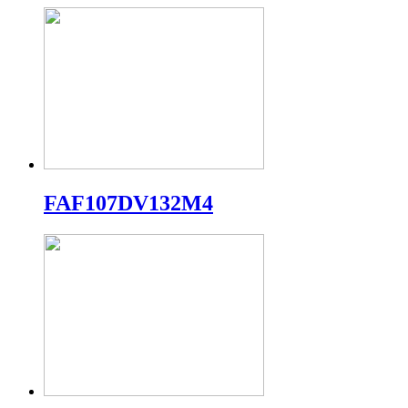
FAF107DV132M4