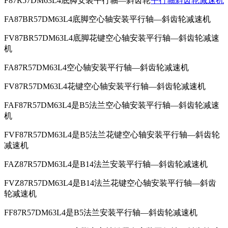
F87R57DM63L4底脚安装平行轴—斜齿轮
平行轴斜齿轮减速机
FA87BR57DM63L4底脚空心轴安装平行轴—斜齿轮减速机
FV87BR57DM63L4底脚花键空心轴安装平行轴—斜齿轮减速
机
FA87R57DM63L4空心轴安装平行轴—斜齿轮减速机
FV87R57DM63L4花键空心轴安装平行轴—斜齿轮减速机
FAF87R57DM63L4是B5法兰空心轴安装平行轴—斜齿轮减速
机
FVF87R57DM63L4是B5法兰花键空心轴安装平行轴—斜齿轮
减速机
FAZ87R57DM63L4是B14法兰安装平行轴—斜齿轮减速机
FVZ87R57DM63L4是B14法兰花键空心轴安装平行轴—斜齿
轮减速机
FF87R57DM63L4是B5法兰安装平行轴—斜齿轮减速机