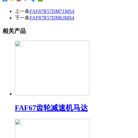
上一条
FAF87R57DM71MS4
下一条
FAF87R57DM63MS4
相关产品
FAF67齿轮减速机马达