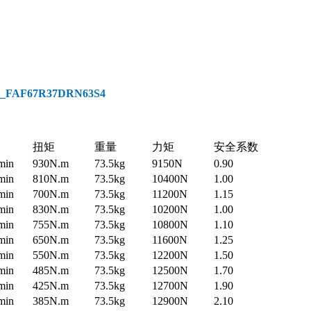
AF67R37DRN63S4
扭矩
重量
力矩
安全系数
min
930N.m
73.5kg
9150N
0.90
min
810N.m
73.5kg
10400N
1.00
min
700N.m
73.5kg
11200N
1.15
min
830N.m
73.5kg
10200N
1.00
min
755N.m
73.5kg
10800N
1.10
min
650N.m
73.5kg
11600N
1.25
min
550N.m
73.5kg
12200N
1.50
min
485N.m
73.5kg
12500N
1.70
min
425N.m
73.5kg
12700N
1.90
min
385N.m
73.5kg
12900N
2.10