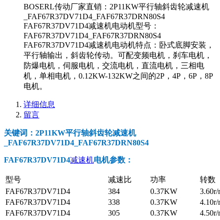
BOSERL传动厂家直销：2P11KW平行轴斜齿轮减速机
_FAF67R37DV71D4_FAF67R37DRN80S4
FAF67R37DV71D4减速机电动机型号：
FAF67R37DV71D4_FAF67R37DRN80S4
FAF67R37DV71D4减速机电动机特点：卧式底脚安装，
平行轴输出，斜齿轮传动。可配变频电机，刹车电机，
防爆电机，伺服电机，交流电机，直流电机，三相电
机，单相电机，0.12KW-132KW之间的2P，4P，6P，8P
电机。
详细信息
留言
关键词：2P11KW平行轴斜齿轮减速机
_FAF67R37DV71D4_FAF67R37DRN80S4
FAF67R37DV71D4
减速机
电机参数
：
型号
减速比
功率
转数
FAF67R37DV71D4
384
0.37KW
3.60r/
FAF67R37DV71D4
338
0.37KW
4.10r/
FAF67R37DV71D4
305
0.37KW
4.50r/