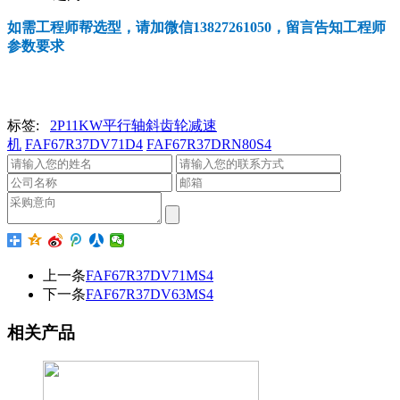
如需工程师帮选型，请加微信13827261050，留言告知工程师
参数要求
标签:
2P11KW平行轴斜齿轮减速
机
FAF67R37DV71D4
FAF67R37DRN80S4
上一条
FAF67R37DV71MS4
下一条
FAF67R37DV63MS4
相关产品