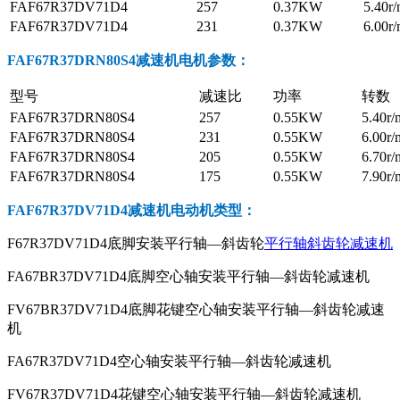
FAF67R37DV71D4
257
0.37KW
5.40r/
FAF67R37DV71D4
231
0.37KW
6.00r/
FAF67R37DRN80S4减速机电机参数
：
型号
减速比
功率
转数
FAF67R37DRN80S4
257
0.55KW
5.40r/
FAF67R37DRN80S4
231
0.55KW
6.00r/
FAF67R37DRN80S4
205
0.55KW
6.70r/
FAF67R37DRN80S4
175
0.55KW
7.90r/
FAF67R37DV71D4减速机电动机
类型：
F67R37DV71D4底脚安装平行轴—斜齿轮
平行轴斜齿轮减速机
FA67BR37DV71D4底脚空心轴安装平行轴—斜齿轮减速机
FV67BR37DV71D4底脚花键空心轴安装平行轴—斜齿轮减速
机
FA67R37DV71D4空心轴安装平行轴—斜齿轮减速机
FV67R37DV71D4花键空心轴安装平行轴—斜齿轮减速机