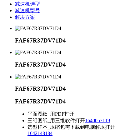
减速机选型
减速机型号
解决方案
FAF67R37DV71D4
FAF67R37DV71D4
FAF67R37DV71D4
FAF67R37DV71D4
平面图纸_用PDF打开
三维图纸_用三维软件打开
1640057119
选型样本_压缩包需下载到电脑解压打开
1642148184