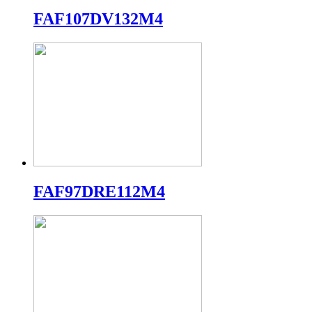
FAF107DV132M4
FAF97DRE112M4