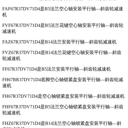
FAF67R37DV71D4是B5法兰空心轴安装平行轴—斜齿轮减速
机
FVF67R37DV71D4是B5法兰花键空心轴安装平行轴—斜齿轮
减速机
FAZ67R37DV71D4是B14法兰安装平行轴—斜齿轮减速机
FVZ67R37DV71D4是B14法兰花键空心轴安装平行轴—斜齿
轮减速机
FF67R37DV71D4是B5法兰安装平行轴—斜齿轮减速机
FH67BR37DV71D4底脚空心轴锁紧盘安装平行轴—斜齿轮减
速机
FH67R37DV71D4是空心轴锁紧盘安装平行轴—斜齿轮减速机
FHF67R37DV71D4是B5法兰空心轴锁紧盘安装平行轴—斜齿
轮减速机
FHZ67R37DV71D4是B14法兰空心轴锁紧盘安装平行轴—斜