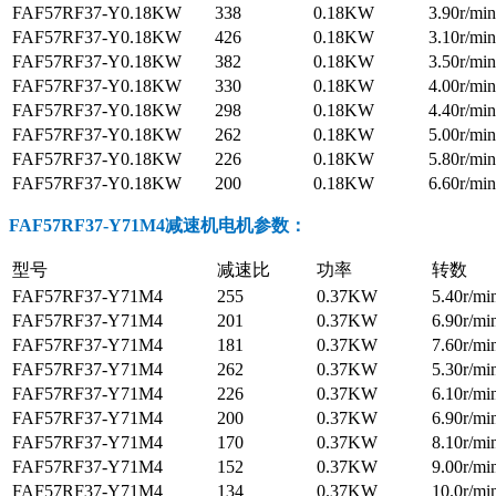
FAF57RF37-Y0.18KW
338
0.18KW
3.90r/min
FAF57RF37-Y0.18KW
426
0.18KW
3.10r/min
FAF57RF37-Y0.18KW
382
0.18KW
3.50r/min
FAF57RF37-Y0.18KW
330
0.18KW
4.00r/min
FAF57RF37-Y0.18KW
298
0.18KW
4.40r/min
FAF57RF37-Y0.18KW
262
0.18KW
5.00r/min
FAF57RF37-Y0.18KW
226
0.18KW
5.80r/min
FAF57RF37-Y0.18KW
200
0.18KW
6.60r/min
FAF57RF37-Y71M4减速机电机参数
：
型号
减速比
功率
转数
FAF57RF37-Y71M4
255
0.37KW
5.40r/mi
FAF57RF37-Y71M4
201
0.37KW
6.90r/mi
FAF57RF37-Y71M4
181
0.37KW
7.60r/mi
FAF57RF37-Y71M4
262
0.37KW
5.30r/mi
FAF57RF37-Y71M4
226
0.37KW
6.10r/mi
FAF57RF37-Y71M4
200
0.37KW
6.90r/mi
FAF57RF37-Y71M4
170
0.37KW
8.10r/mi
FAF57RF37-Y71M4
152
0.37KW
9.00r/mi
FAF57RF37-Y71M4
134
0.37KW
10.0r/mi