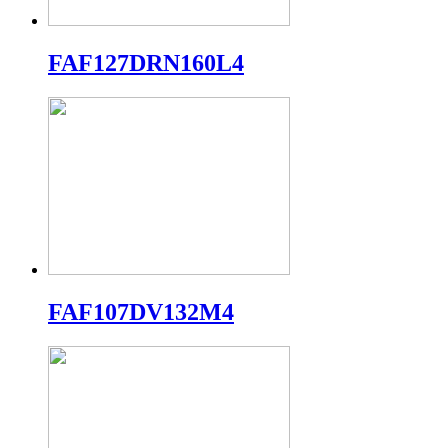
FAF127DRN160L4
FAF107DV132M4