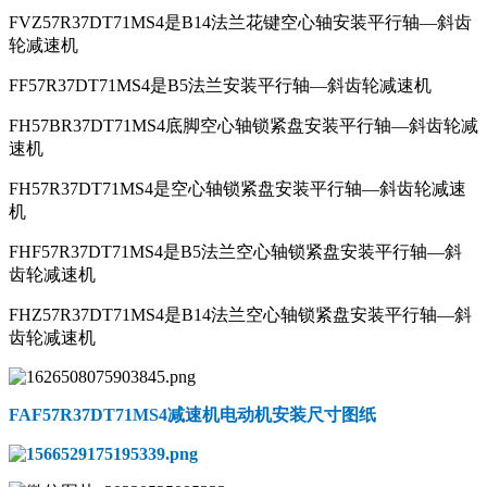
FVZ57R37DT71MS4是B14法兰花键空心轴安装平行轴—斜齿
轮减速机
FF57R37DT71MS4是B5法兰安装平行轴—斜齿轮减速机
FH57BR37DT71MS4底脚空心轴锁紧盘安装平行轴—斜齿轮减
速机
FH57R37DT71MS4是空心轴锁紧盘安装平行轴—斜齿轮减速
机
FHF57R37DT71MS4是B5法兰空心轴锁紧盘安装平行轴—斜
齿轮减速机
FHZ57R37DT71MS4是B14法兰空心轴锁紧盘安装平行轴—斜
齿轮减速机
FAF57R37DT71MS4减速机电动机
安装尺寸图纸