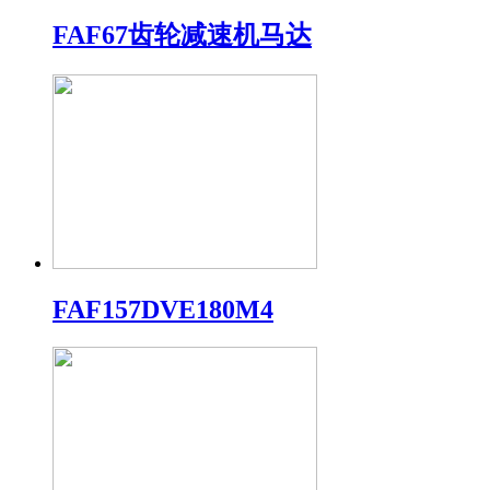
FAF67齿轮减速机马达
FAF157DVE180M4