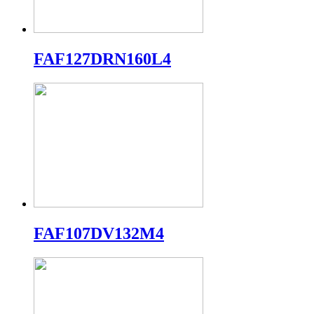
FAF127DRN160L4
FAF107DV132M4