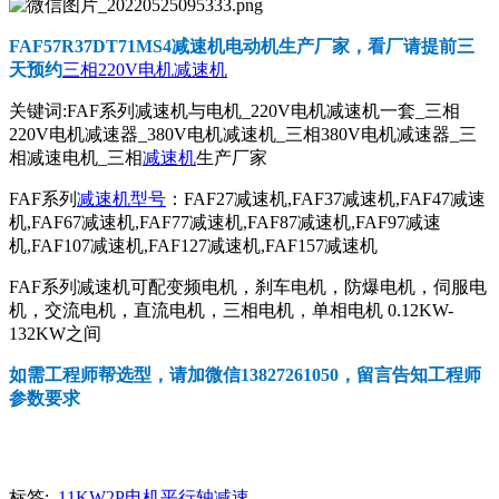
FAF57R37DT71MS4减速机电动机
生产厂家，看厂请提前三
天预约
三相220V电机减速机
关键词:FAF系列减速机与电机_220V电机减速机一套_三相
220V电机减速器_380V电机减速机_三相380V电机减速器_三
相减速电机_三相
减速机
生产厂家
FAF系列
减速机型号
：FAF27减速机,FAF37减速机,FAF47减速
机,FAF67减速机,FAF77减速机,FAF87减速机,FAF97减速
机,FAF107减速机,FAF127减速机,FAF157减速机
FAF系列减速机可配变频电机，刹车电机，防爆电机，伺服电
机，交流电机，直流电机，三相电机，单相电机 0.12KW-
132KW之间
如需工程师帮选型，请加微信13827261050，留言告知工程师
参数要求
标签:
11KW2P电机平行轴减速