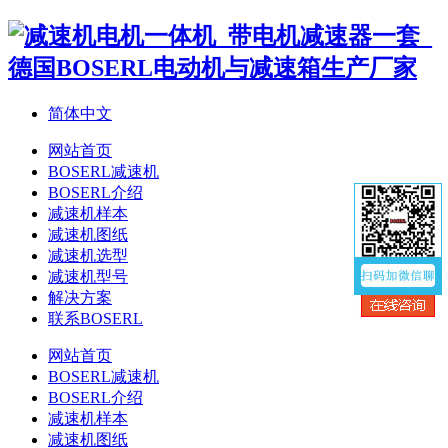
简体中文
网站首页
BOSERL减速机
BOSERL介绍
减速机样本
减速机图纸
减速机选型
减速机型号
解决方案
联系BOSERL
网站首页
BOSERL减速机
BOSERL介绍
减速机样本
减速机图纸