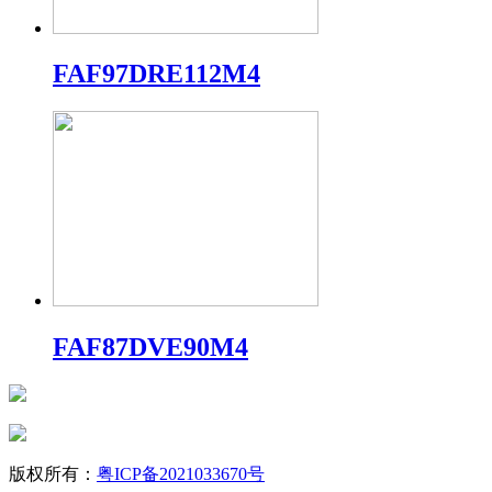
FAF97DRE112M4
FAF87DVE90M4
版权所有：
粤ICP备2021033670号