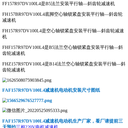
FF157R97DV100L4是B5法兰安装平行轴—斜齿轮减速机
FH157BR97DV100L4底脚空心轴锁紧盘安装平行轴—斜齿轮
减速机
FH157R97DV100L4是空心轴锁紧盘安装平行轴—斜齿轮减速
机
FHF157R97DV100L4是B5法兰空心轴锁紧盘安装平行轴—斜
齿轮减速机
FHZ157R97DV100L4是B14法兰空心轴锁紧盘安装平行轴—斜
齿轮减速机
FAF157R97DV100L4减速机电动机
安装尺寸图纸
FAF157R97DV100L4减速机电动机
生产厂家，看厂请提前三
天预约
三相220V电机减速机