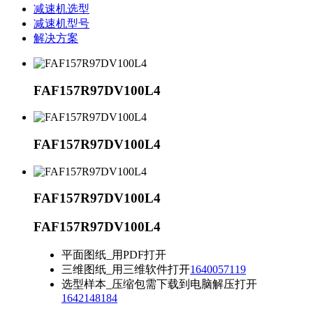
减速机选型
减速机型号
解决方案
FAF157R97DV100L4
FAF157R97DV100L4
FAF157R97DV100L4
FAF157R97DV100L4
平面图纸_用PDF打开
三维图纸_用三维软件打开
1640057119
选型样本_压缩包需下载到电脑解压打开
1642148184