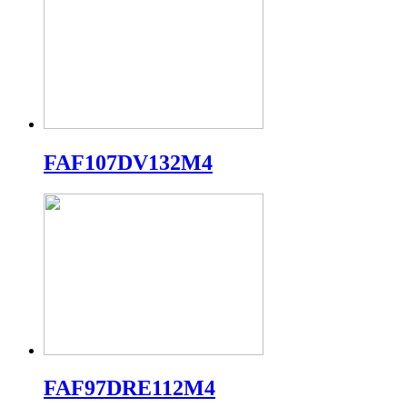
FAF107DV132M4
FAF97DRE112M4