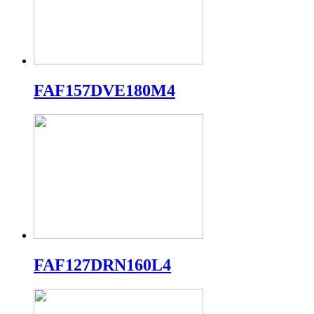
FAF157DVE180M4
FAF127DRN160L4