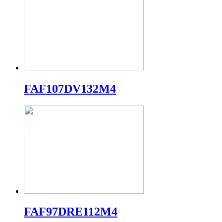
FAF107DV132M4
FAF97DRE112M4