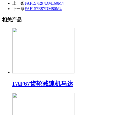
上一条
FAF157R97DM160M4
下一条
FAF157R97DM80M4
相关产品
FAF67齿轮减速机马达