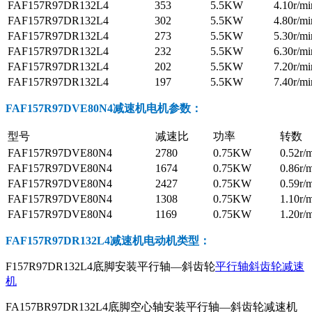
FAF157R97DR132L4
353
5.5KW
4.10r/mi
FAF157R97DR132L4
302
5.5KW
4.80r/mi
FAF157R97DR132L4
273
5.5KW
5.30r/mi
FAF157R97DR132L4
232
5.5KW
6.30r/mi
FAF157R97DR132L4
202
5.5KW
7.20r/mi
FAF157R97DR132L4
197
5.5KW
7.40r/mi
FAF157R97DVE80N4减速机电机参数
：
型号
减速比
功率
转数
FAF157R97DVE80N4
2780
0.75KW
0.52r/
FAF157R97DVE80N4
1674
0.75KW
0.86r/
FAF157R97DVE80N4
2427
0.75KW
0.59r/
FAF157R97DVE80N4
1308
0.75KW
1.10r/
FAF157R97DVE80N4
1169
0.75KW
1.20r/
FAF157R97DR132L4减速机电动机
类型：
F157R97DR132L4底脚安装平行轴—斜齿轮
平行轴斜齿轮减速
机
FA157BR97DR132L4底脚空心轴安装平行轴—斜齿轮减速机