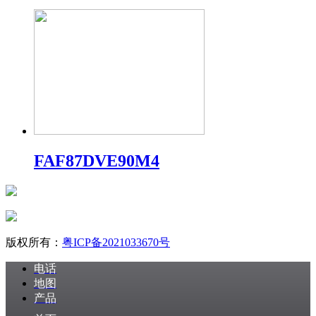
FAF87DVE90M4
版权所有：
粤ICP备2021033670号
电话
地图
产品