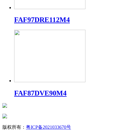
FAF97DRE112M4
FAF87DVE90M4
版权所有：
粤ICP备2021033670号