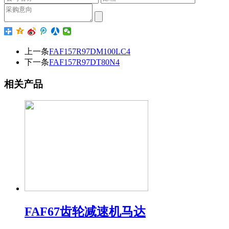
上一条
FAF157R97DM100LC4
下一条
FAF157R97DT80N4
相关产品
FAF67齿轮减速机马达