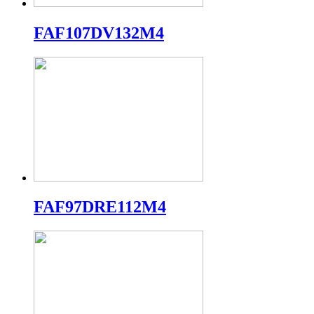
FAF107DV132M4
FAF97DRE112M4