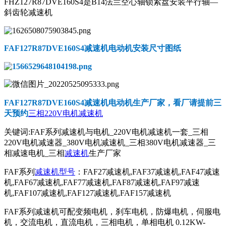
FHZ127R87DVE160S4是B14法兰空心轴锁紧盘安装平行轴—
斜齿轮减速机
FAF127R87DVE160S4减速机电动机
安装尺寸图纸
FAF127R87DVE160S4减速机电动机
生产厂家，看厂请提前三
天预约
三相220V电机减速机
关键词:FAF系列减速机与电机_220V电机减速机一套_三相
220V电机减速器_380V电机减速机_三相380V电机减速器_三
相减速电机_三相
减速机
生产厂家
FAF系列
减速机型号
：FAF27减速机,FAF37减速机,FAF47减速
机,FAF67减速机,FAF77减速机,FAF87减速机,FAF97减速
机,FAF107减速机,FAF127减速机,FAF157减速机
FAF系列减速机可配变频电机，刹车电机，防爆电机，伺服电
机，交流电机，直流电机，三相电机，单相电机 0.12KW-