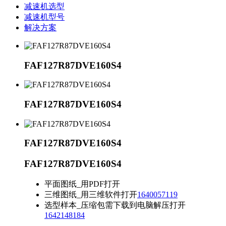
减速机选型
减速机型号
解决方案
FAF127R87DVE160S4
FAF127R87DVE160S4
FAF127R87DVE160S4
FAF127R87DVE160S4
平面图纸_用PDF打开
三维图纸_用三维软件打开
1640057119
选型样本_压缩包需下载到电脑解压打开
1642148184