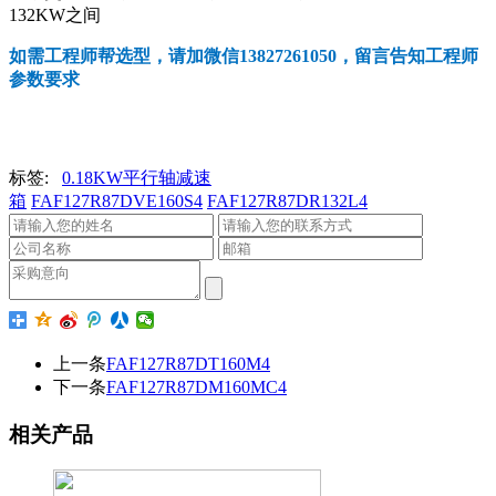
132KW之间
如需工程师帮选型，请加微信13827261050，留言告知工程师
参数要求
标签:
0.18KW平行轴减速
箱
FAF127R87DVE160S4
FAF127R87DR132L4
上一条
FAF127R87DT160M4
下一条
FAF127R87DM160MC4
相关产品