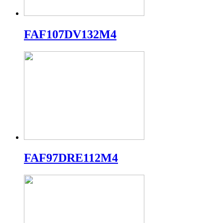
FAF107DV132M4
FAF97DRE112M4