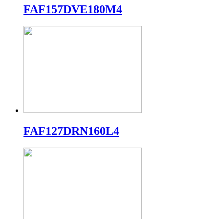
FAF157DVE180M4
FAF127DRN160L4