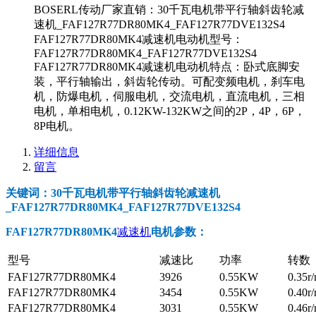
BOSERL传动厂家直销：30千瓦电机带平行轴斜齿轮减
速机_FAF127R77DR80MK4_FAF127R77DVE132S4
FAF127R77DR80MK4减速机电动机型号：
FAF127R77DR80MK4_FAF127R77DVE132S4
FAF127R77DR80MK4减速机电动机特点：卧式底脚安
装，平行轴输出，斜齿轮传动。可配变频电机，刹车电
机，防爆电机，伺服电机，交流电机，直流电机，三相
电机，单相电机，0.12KW-132KW之间的2P，4P，6P，
8P电机。
详细信息
留言
关键词：30千瓦电机带平行轴斜齿轮减速机
_FAF127R77DR80MK4_FAF127R77DVE132S4
FAF127R77DR80MK4
减速机
电机参数
：
型号
减速比
功率
转数
FAF127R77DR80MK4
3926
0.55KW
0.35r
FAF127R77DR80MK4
3454
0.55KW
0.40r
FAF127R77DR80MK4
3031
0.55KW
0.46r