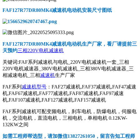
FAF127R77DR80MK4减速机电动机
安装尺寸图纸
FAF127R77DR80MK4减速机电动机
生产厂家，看厂请提前三
天预约
三相220V电机减速机
关键词:FAF系列减速机与电机_220V电机减速机一套_三相
220V电机减速器_380V电机减速机_三相380V电机减速器_三
相减速电机_三相
减速机
生产厂家
FAF系列
减速机型号
：FAF27减速机,FAF37减速机,FAF47减速
机,FAF67减速机,FAF77减速机,FAF87减速机,FAF97减速
机,FAF107减速机,FAF127减速机,FAF157减速机
FAF系列减速机可配变频电机，刹车电机，防爆电机，伺服电
机，交流电机，直流电机，三相电机，单相电机 0.12KW-
132KW之间
如需工程师帮选型，请加微信13827261050，留言告知工程师