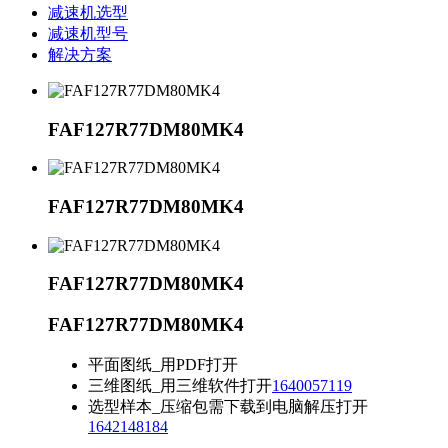
减速机选型
减速机型号
解决方案
FAF127R77DM80MK4
FAF127R77DM80MK4
FAF127R77DM80MK4
FAF127R77DM80MK4
平面图纸_用PDF打开
三维图纸_用三维软件打开
1640057119
选型样本_压缩包需下载到电脑解压打开
1642148184