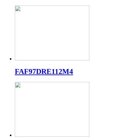
FAF97DRE112M4