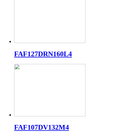
FAF127DRN160L4
FAF107DV132M4