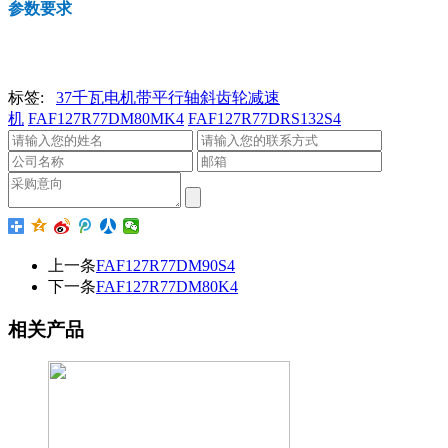
参数要求
标签:
37千瓦电机带平行轴斜齿轮减速
机
FAF127R77DM80MK4
FAF127R77DRS132S4
上一条
FAF127R77DM90S4
下一条
FAF127R77DM80K4
相关产品