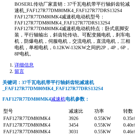
BOSERL传动厂家直销：37千瓦电机带平行轴斜齿轮减
速机_FAF127R77DM80MK4_FAF127R77DRS132S4
FAF127R77DM80MK4减速机电动机型号：
FAF127R77DM80MK4_FAF127R77DRS132S4
FAF127R77DM80MK4减速机电动机特点：卧式底脚安
装，平行轴输出，斜齿轮传动。可配变频电机，刹车电
机，防爆电机，伺服电机，交流电机，直流电机，三相
电机，单相电机，0.12KW-132KW之间的2P，4P，6P，
8P电机。
详细信息
留言
关键词：37千瓦电机带平行轴斜齿轮减速机
_FAF127R77DM80MK4_FAF127R77DRS132S4
FAF127R77DM80MK4
减速机
电机参数
：
型号
减速比
功率
转数
FAF127R77DM80MK4
3926
0.55KW
0.35r
FAF127R77DM80MK4
3454
0.55KW
0.40r
FAF127R77DM80MK4
3031
0.55KW
0.46r