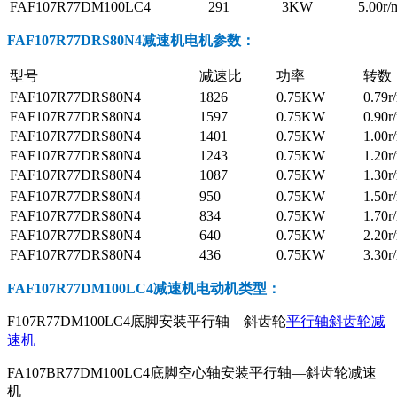
FAF107R77DM100LC4
291
3KW
5.00r/
FAF107R77DRS80N4减速机电机参数
：
型号
减速比
功率
转数
FAF107R77DRS80N4
1826
0.75KW
0.79r
FAF107R77DRS80N4
1597
0.75KW
0.90r
FAF107R77DRS80N4
1401
0.75KW
1.00r
FAF107R77DRS80N4
1243
0.75KW
1.20r
FAF107R77DRS80N4
1087
0.75KW
1.30r
FAF107R77DRS80N4
950
0.75KW
1.50r
FAF107R77DRS80N4
834
0.75KW
1.70r
FAF107R77DRS80N4
640
0.75KW
2.20r
FAF107R77DRS80N4
436
0.75KW
3.30r
FAF107R77DM100LC4减速机电动机
类型：
F107R77DM100LC4底脚安装平行轴—斜齿轮
平行轴斜齿轮减
速机
FA107BR77DM100LC4底脚空心轴安装平行轴—斜齿轮减速
机