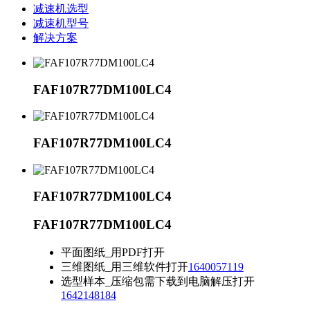
减速机选型
减速机型号
解决方案
FAF107R77DM100LC4
FAF107R77DM100LC4
FAF107R77DM100LC4
FAF107R77DM100LC4
平面图纸_用PDF打开
三维图纸_用三维软件打开
1640057119
选型样本_压缩包需下载到电脑解压打开
1642148184