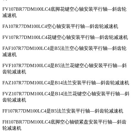
FV107BR77DM100LC4底脚花键空心轴安装平行轴—斜齿轮
减速机
FA107R77DM100LC4空心轴安装平行轴—斜齿轮减速机
FV107R77DM100LC4花键空心轴安装平行轴—斜齿轮减速机
FAF107R77DM100LC4是B5法兰空心轴安装平行轴—斜齿轮
减速机
FVF107R77DM100LC4是B5法兰花键空心轴安装平行轴—斜
齿轮减速机
FAZ107R77DM100LC4是B14法兰安装平行轴—斜齿轮减速机
FVZ107R77DM100LC4是B14法兰花键空心轴安装平行轴—斜
齿轮减速机
FF107R77DM100LC4是B5法兰安装平行轴—斜齿轮减速机
FH107BR77DM100LC4底脚空心轴锁紧盘安装平行轴—斜齿
轮减速机