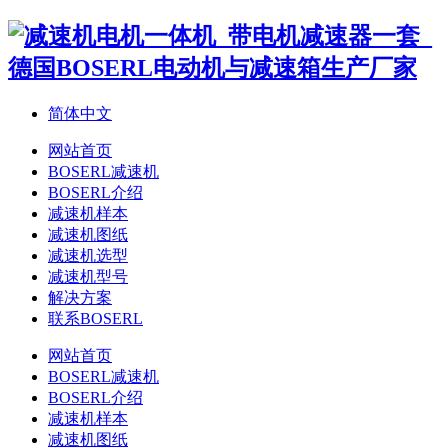
简体中文
网站首页
BOSERL减速机
BOSERL介绍
减速机样本
减速机图纸
减速机选型
减速机型号
解决方案
联系BOSERL
网站首页
BOSERL减速机
BOSERL介绍
减速机样本
减速机图纸