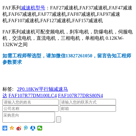
FAF系列
减速机型号
：FAF27减速机,FAF37减速机,FAF47减速
机,FAF67减速机,FAF77减速机,FAF87减速机,FAF97减速
机,FAF107减速机,FAF127减速机,FAF157减速机
FAF系列减速机可配变频电机，刹车电机，防爆电机，伺服电
机，交流电机，直流电机，三相电机，单相电机 0.12KW-
132KW之间
如需工程师帮选型，请加微信13827261050，留言告知工程师
参数要求
标签:
2P0.18KW平行轴减速马
达
FAF107R77DM100LC4
FAF107R77DRS80N4