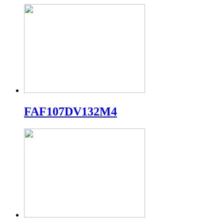
FAF107DV132M4