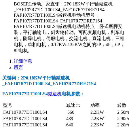
BOSERL传动厂家直销：2P0.18KW平行轴减速机
_FAF107R77DT100LS4_FAF107R77DRE71S4
FAF107R77DT100LS4减速机电动机型号：
FAF107R77DT100LS4_FAF107R77DRE71S4
FAF107R77DT100LS4减速机电动机特点：卧式底脚安
装，平行轴输出，斜齿轮传动。可配变频电机，刹车电
机，防爆电机，伺服电机，交流电机，直流电机，三相
电机，单相电机，0.12KW-132KW之间的2P，4P，6P，
8P电机。
详细信息
留言
关键词：2P0.18KW平行轴减速机
_FAF107R77DT100LS4_FAF107R77DRE71S4
FAF107R77DT100LS4
减速机
电机参数
：
型号
减速比
功率
转数
FAF107R77DT100LS4
560
2.2KW
2.50r/
FAF107R77DT100LS4
489
2.2KW
2.90r/
FAF107R77DT100LS4
640
2.2KW
2.20r/