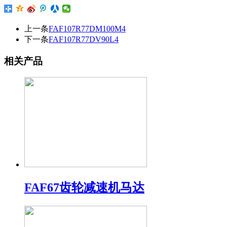
上一条
FAF107R77DM100M4
下一条
FAF107R77DV90L4
相关产品
FAF67齿轮减速机马达