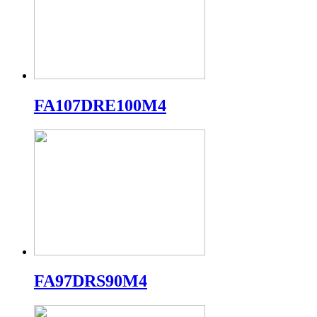
FA107DRE100M4
FA97DRS90M4