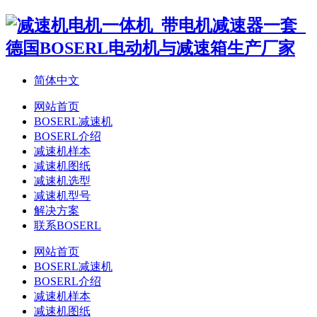
简体中文
网站首页
BOSERL减速机
BOSERL介绍
减速机样本
减速机图纸
减速机选型
减速机型号
解决方案
联系BOSERL
网站首页
BOSERL减速机
BOSERL介绍
减速机样本
减速机图纸