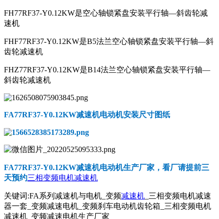
FH77RF37-Y0.12KW是空心轴锁紧盘安装平行轴—斜齿轮减
速机
FHF77RF37-Y0.12KW是B5法兰空心轴锁紧盘安装平行轴—斜
齿轮减速机
FHZ77RF37-Y0.12KW是B14法兰空心轴锁紧盘安装平行轴—
斜齿轮减速机
FA77RF37-Y0.12KW减速机电动机
安装尺寸图纸
FA77RF37-Y0.12KW减速机电动机
生产厂家，看厂请提前三
天预约
三相变频电机减速机
关键词:FA系列减速机与电机_变频
减速机
_三相变频电机减速
器一套_变频减速电机_变频刹车电动机齿轮箱_三相变频电机
减速机_变频减速电机生产厂家