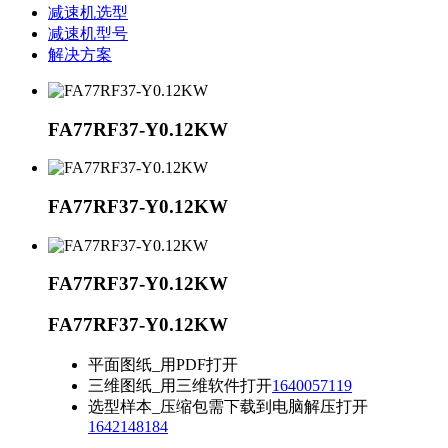
减速机选型
减速机型号
解决方案
FA77RF37-Y0.12KW
FA77RF37-Y0.12KW
FA77RF37-Y0.12KW
FA77RF37-Y0.12KW
平面图纸_用PDF打开
三维图纸_用三维软件打开
1640057119
选型样本_压缩包需下载到电脑解压打开
1642148184