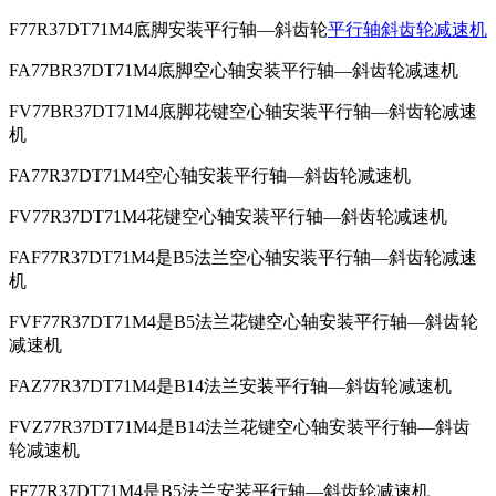
F77R37DT71M4底脚安装平行轴—斜齿轮
平行轴斜齿轮减速机
FA77BR37DT71M4底脚空心轴安装平行轴—斜齿轮减速机
FV77BR37DT71M4底脚花键空心轴安装平行轴—斜齿轮减速
机
FA77R37DT71M4空心轴安装平行轴—斜齿轮减速机
FV77R37DT71M4花键空心轴安装平行轴—斜齿轮减速机
FAF77R37DT71M4是B5法兰空心轴安装平行轴—斜齿轮减速
机
FVF77R37DT71M4是B5法兰花键空心轴安装平行轴—斜齿轮
减速机
FAZ77R37DT71M4是B14法兰安装平行轴—斜齿轮减速机
FVZ77R37DT71M4是B14法兰花键空心轴安装平行轴—斜齿
轮减速机
FF77R37DT71M4是B5法兰安装平行轴—斜齿轮减速机