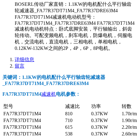
BOSERL传动厂家直销：1.1KW的电机配什么平行轴齿
轮减速器_FA77R37DT71M4_FA77R37DRE63M4
FA77R37DT71M4减速机电动机型号：
FA77R37DT71M4_FA77R37DRE63M4 FA77R37DT71M4
减速机电动机特点：卧式底脚安装，平行轴输出，斜齿
轮传动。可配变频电机，刹车电机，防爆电机，伺服电
机，交流电机，直流电机，三相电机，单相电机，
0.12KW-132KW之间的2P，4P，6P，8P电机。
详细信息
留言
关键词：1.1KW的电机配什么平行轴齿轮减速器
_FA77R37DT71M4_FA77R37DRE63M4
FA77R37DT71M4
减速机
电机参数
：
型号
减速比
功率
转数
FA77R37DT71M4
810
0.37KW
1.70r/m
FA77R37DT71M4
710
0.37KW
1.90r/m
FA77R37DT71M4
615
0.37KW
2.20r/m
FA77R37DT71M4
538
0.37KW
2.60r/m