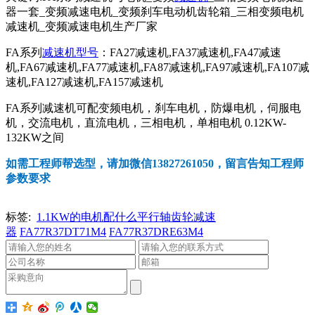
器一套_变频减速电机_变频刹车电动机齿轮箱_三相变频电机
减速机_变频减速电机生产厂家
FA系列
减速机型号
：FA27减速机,FA37减速机,FA47减速
机,FA67减速机,FA77减速机,FA87减速机,FA97减速机,FA107减
速机,FA127减速机,FA157减速机
FA系列减速机可配变频电机，刹车电机，防爆电机，伺服电
机，交流电机，直流电机，三相电机，单相电机 0.12KW-
132KW之间
如需工程师帮选型，请加微信13827261050，留言告知工程师
参数要求
标签:
1.1KW的电机配什么平行轴齿轮减速
器
FA77R37DT71M4
FA77R37DRE63M4