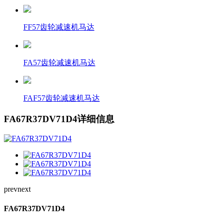
FF57齿轮减速机马达
FA57齿轮减速机马达
FAF57齿轮减速机马达
FA67R37DV71D4详细信息
prev
next
FA67R37DV71D4