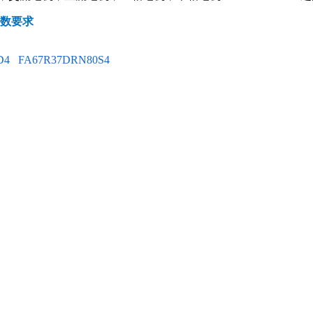
参数要求
D4
FA67R37DRN80S4