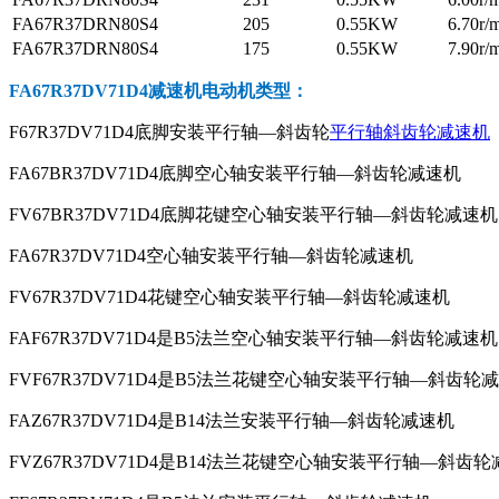
FA67R37DRN80S4
205
0.55KW
6.70r/
FA67R37DRN80S4
175
0.55KW
7.90r/
FA67R37DV71D4减速机电动机
类型：
F67R37DV71D4底脚安装平行轴—斜齿轮
平行轴斜齿轮减速机
FA67BR37DV71D4底脚空心轴安装平行轴—斜齿轮减速机
FV67BR37DV71D4底脚花键空心轴安装平行轴—斜齿轮减速机
FA67R37DV71D4空心轴安装平行轴—斜齿轮减速机
FV67R37DV71D4花键空心轴安装平行轴—斜齿轮减速机
FAF67R37DV71D4是B5法兰空心轴安装平行轴—斜齿轮减速机
FVF67R37DV71D4是B5法兰花键空心轴安装平行轴—斜齿轮
FAZ67R37DV71D4是B14法兰安装平行轴—斜齿轮减速机
FVZ67R37DV71D4是B14法兰花键空心轴安装平行轴—斜齿