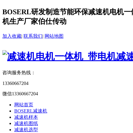
BOSERL研发制造节能环保减速机电机一体
机生产厂家伯仕传动
加入收藏
|
联系我们
|
网站地图
咨询服务热线：
13360667204
微信13360667204
网站首页
BOSERL减速机
减速机样本
减速机图纸
减速机选型