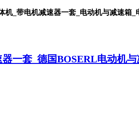
机_带电机减速器一套_电动机与减速箱_电机