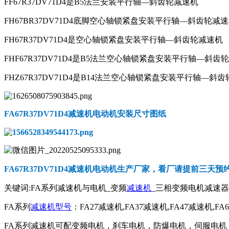
FF67R37DV71D4是B5法兰安装平行轴—斜齿轮减速机
FH67BR37DV71D4底脚空心轴锁紧盘安装平行轴—斜齿轮减
FH67R37DV71D4是空心轴锁紧盘安装平行轴—斜齿轮减速机
FHF67R37DV71D4是B5法兰空心轴锁紧盘安装平行轴—斜齿
FHZ67R37DV71D4是B14法兰空心轴锁紧盘安装平行轴—斜
FA67R37DV71D4减速机电动机
安装尺寸图纸
FA67R37DV71D4减速机电动机
生产厂家，看厂请提前三天预
关键词:FA系列减速机与电机_变频
减速机
_三相变频电机减速
FA系列
减速机型号
：FA27减速机,FA37减速机,FA47减速机,FA
FA系列减速机可配变频电机，刹车电机，防爆电机，伺服电机，交