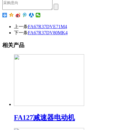
上一条
FA67R37DVE71M4
下一条
FA67R37DV80MK4
相关产品
FA127减速器电动机