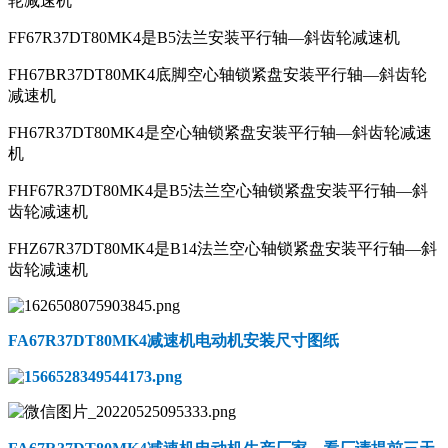
轮减速机
FF67R37DT80MK4是B5法兰安装平行轴—斜齿轮减速机
FH67BR37DT80MK4底脚空心轴锁紧盘安装平行轴—斜齿轮
减速机
FH67R37DT80MK4是空心轴锁紧盘安装平行轴—斜齿轮减速
机
FHF67R37DT80MK4是B5法兰空心轴锁紧盘安装平行轴—斜
齿轮减速机
FHZ67R37DT80MK4是B14法兰空心轴锁紧盘安装平行轴—斜
齿轮减速机
FA67R37DT80MK4减速机电动机
安装尺寸图纸