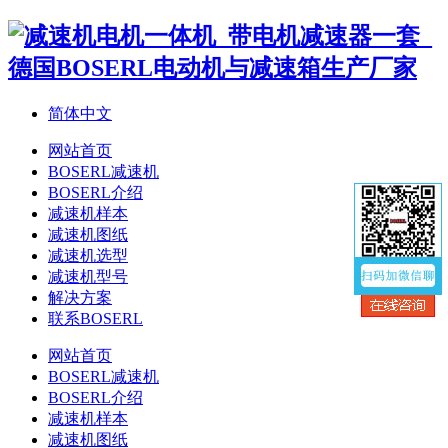
简体中文
网站首页
BOSERL减速机
BOSERL介绍
减速机样本
减速机图纸
减速机选型
减速机型号
解决方案
联系BOSERL
网站首页
BOSERL减速机
BOSERL介绍
减速机样本
减速机图纸