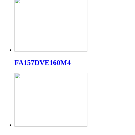
FA157DVE160M4