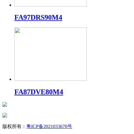
FA97DRS90M4
FA87DVE80M4
版权所有：
粤ICP备2021033670号