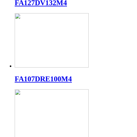
FA127DV132M4
FA107DRE100M4