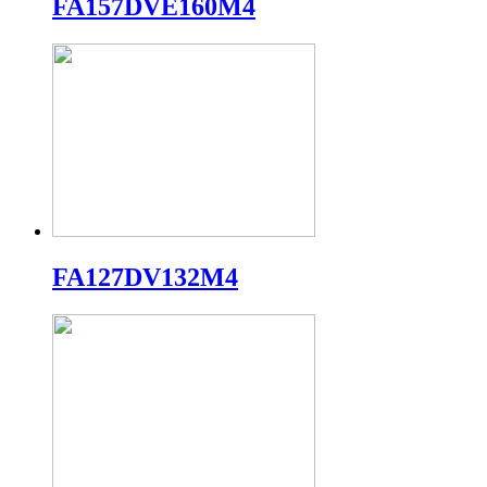
FA157DVE160M4
FA127DV132M4