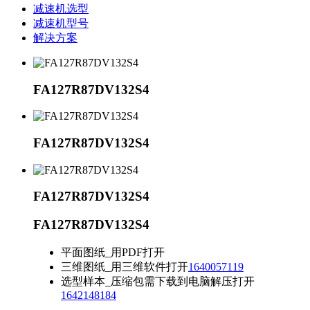
减速机选型
减速机型号
解决方案
FA127R87DV132S4
FA127R87DV132S4
FA127R87DV132S4
FA127R87DV132S4
平面图纸_用PDF打开
三维图纸_用三维软件打开
1640057119
选型样本_压缩包需下载到电脑解压打开
1642148184