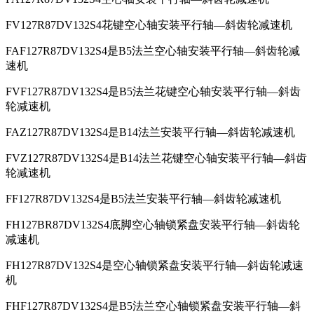
FV127R87DV132S4花键空心轴安装平行轴—斜齿轮减速机
FAF127R87DV132S4是B5法兰空心轴安装平行轴—斜齿轮减
速机
FVF127R87DV132S4是B5法兰花键空心轴安装平行轴—斜齿
轮减速机
FAZ127R87DV132S4是B14法兰安装平行轴—斜齿轮减速机
FVZ127R87DV132S4是B14法兰花键空心轴安装平行轴—斜齿
轮减速机
FF127R87DV132S4是B5法兰安装平行轴—斜齿轮减速机
FH127BR87DV132S4底脚空心轴锁紧盘安装平行轴—斜齿轮
减速机
FH127R87DV132S4是空心轴锁紧盘安装平行轴—斜齿轮减速
机
FHF127R87DV132S4是B5法兰空心轴锁紧盘安装平行轴—斜