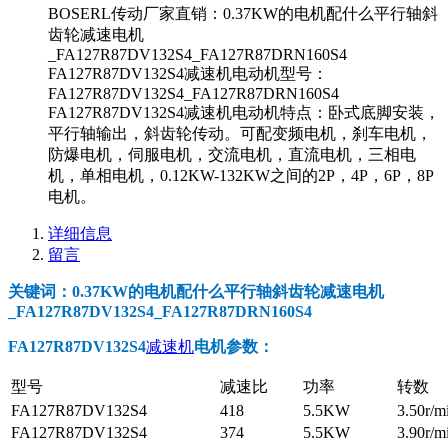
BOSERL传动厂家直销：0.37KW的电机配什么平行轴斜
齿轮减速电机
_FA127R87DV132S4_FA127R87DRN160S4
FA127R87DV132S4减速机电动机型号：
FA127R87DV132S4_FA127R87DRN160S4
FA127R87DV132S4减速机电动机特点：卧式底脚安装，
平行轴输出，斜齿轮传动。可配变频电机，刹车电机，
防爆电机，伺服电机，交流电机，直流电机，三相电
机，单相电机，0.12KW-132KW之间的2P，4P，6P，8P
电机。
详细信息
留言
关键词：0.37KW的电机配什么平行轴斜齿轮减速电机
_FA127R87DV132S4_FA127R87DRN160S4
FA127R87DV132S4
减速机
电机参数
：
型号
减速比
功率
转数
FA127R87DV132S4
418
5.5KW
3.50r/m
FA127R87DV132S4
374
5.5KW
3.90r/m