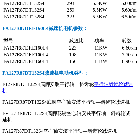
FA127R87DT132S4
293
5.5KW
5.00r/m
FA127R87DT132S4
259
5.5KW
5.60r/m
FA127R87DT132S4
223
5.5KW
6.50r/m
FA127R87DRE160L4减速机电机参数
：
型号
减速比
功率
转数
FA127R87DRE160L4
223
11KW
6.60r/m
FA127R87DRE160L4
198
11KW
7.50r/m
FA127R87DRE160L4
166
11KW
8.90r/m
FA127R87DT132S4减速机电动机
类型：
F127R87DT132S4底脚安装平行轴—斜齿轮
平行轴斜齿轮减速
机
FA127BR87DT132S4底脚空心轴安装平行轴—斜齿轮减速机
FV127BR87DT132S4底脚花键空心轴安装平行轴—斜齿轮减
速机
FA127R87DT132S4空心轴安装平行轴—斜齿轮减速机