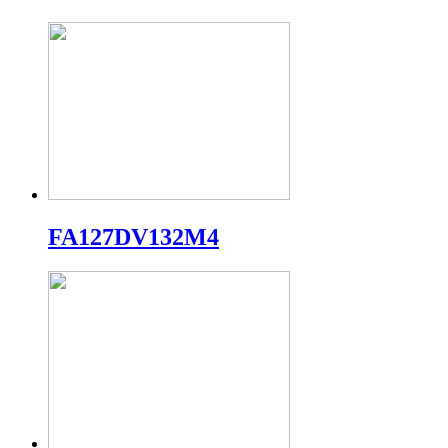
FA127DV132M4