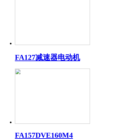
FA127减速器电动机
FA157DVE160M4