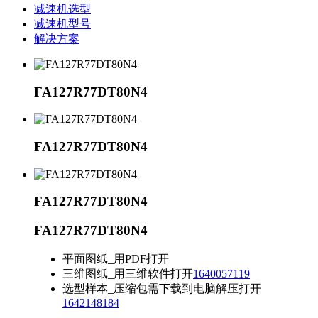
减速机选型
减速机型号
解决方案
FA127R77DT80N4
FA127R77DT80N4
FA127R77DT80N4
FA127R77DT80N4
平面图纸_用PDF打开
三维图纸_用三维软件打开
1640057119
选型样本_压缩包需下载到电脑解压打开
1642148184