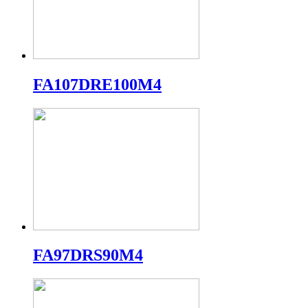
FA107DRE100M4
FA97DRS90M4