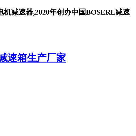
减速器,2020年创办中国BOSERL减速