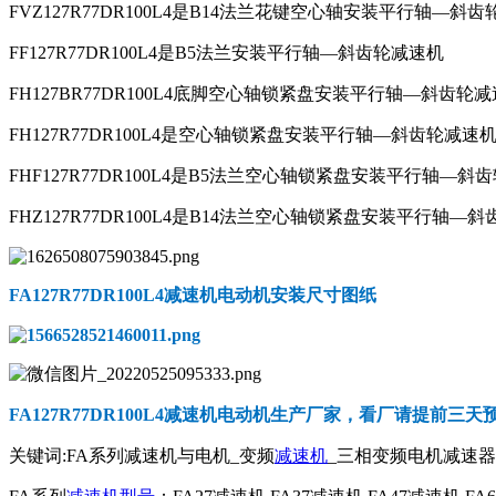
FVZ127R77DR100L4是B14法兰花键空心轴安装平行轴—斜
FF127R77DR100L4是B5法兰安装平行轴—斜齿轮减速机
FH127BR77DR100L4底脚空心轴锁紧盘安装平行轴—斜齿轮
FH127R77DR100L4是空心轴锁紧盘安装平行轴—斜齿轮减速
FHF127R77DR100L4是B5法兰空心轴锁紧盘安装平行轴—斜
FHZ127R77DR100L4是B14法兰空心轴锁紧盘安装平行轴—
FA127R77DR100L4减速机电动机
安装尺寸图纸
FA127R77DR100L4减速机电动机
生产厂家，看厂请提前三天
关键词:FA系列减速机与电机_变频
减速机
_三相变频电机减速