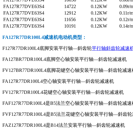
FA127R77DVE63S4
14722
0.12KW
0.09r/
FA127R77DVE63S4
12912
0.12KW
0.11r/
FA127R77DVE63S4
11656
0.12KW
0.12r/
FA127R77DVE63S4
10191
0.12KW
0.14r/
FA127R77DR100L4减速机电动机
类型：
F127R77DR100L4底脚安装平行轴—斜齿轮
平行轴斜齿轮减速
FA127BR77DR100L4底脚空心轴安装平行轴—斜齿轮减速机
FV127BR77DR100L4底脚花键空心轴安装平行轴—斜齿轮减速
FA127R77DR100L4空心轴安装平行轴—斜齿轮减速机
FV127R77DR100L4花键空心轴安装平行轴—斜齿轮减速机
FAF127R77DR100L4是B5法兰空心轴安装平行轴—斜齿轮减速
FVF127R77DR100L4是B5法兰花键空心轴安装平行轴—斜齿
FAZ127R77DR100L4是B14法兰安装平行轴—斜齿轮减速机