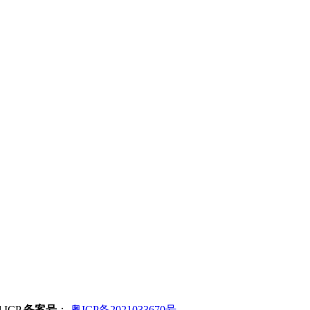
 ICP
备案号
：
粤ICP备2021033670号