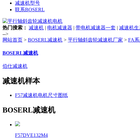
减速机型号
联系BOSERL
热门搜索：
减速机
|
电机减速器
|
带电机减速器一套
|
减速机生
-->
网站首页
>
BOSERL减速机
>
平行轴斜齿轮减速机厂家
>
FA
BOSERL减速机
伯仕减速机
减速机样本
F57减速机电机尺寸图纸
BOSERL减速机
F57DVE132M4