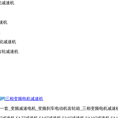
齿轮减速机
减速机
机
齿轮减速机
斜齿轮减速机
预约
三相变频电机减速机
器一套_变频减速电机_变频刹车电动机齿轮箱_三相变频电机减速