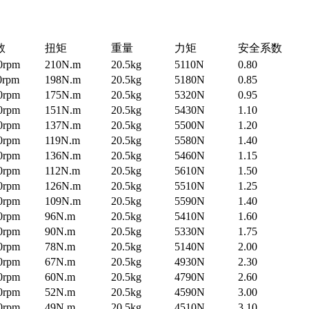
数
扭矩
重量
力矩
安全系数
0rpm
210N.m
20.5kg
5110N
0.80
0rpm
198N.m
20.5kg
5180N
0.85
0rpm
175N.m
20.5kg
5320N
0.95
0rpm
151N.m
20.5kg
5430N
1.10
0rpm
137N.m
20.5kg
5500N
1.20
0rpm
119N.m
20.5kg
5580N
1.40
0rpm
136N.m
20.5kg
5460N
1.15
0rpm
112N.m
20.5kg
5610N
1.50
0rpm
126N.m
20.5kg
5510N
1.25
0rpm
109N.m
20.5kg
5590N
1.40
0rpm
96N.m
20.5kg
5410N
1.60
0rpm
90N.m
20.5kg
5330N
1.75
0rpm
78N.m
20.5kg
5140N
2.00
0rpm
67N.m
20.5kg
4930N
2.30
0rpm
60N.m
20.5kg
4790N
2.60
0rpm
52N.m
20.5kg
4590N
3.00
0rpm
49N.m
20.5kg
4510N
3.10