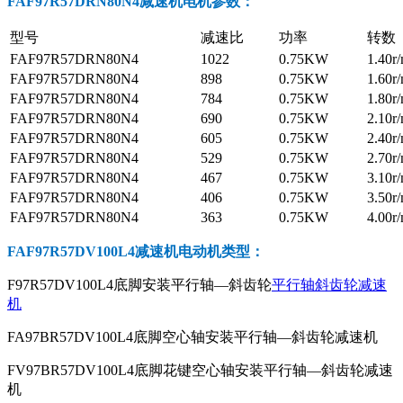
FAF97R57DRN80N4减速机电机参数
：
型号
减速比
功率
转数
FAF97R57DRN80N4
1022
0.75KW
1.40r
FAF97R57DRN80N4
898
0.75KW
1.60r
FAF97R57DRN80N4
784
0.75KW
1.80r
FAF97R57DRN80N4
690
0.75KW
2.10r
FAF97R57DRN80N4
605
0.75KW
2.40r
FAF97R57DRN80N4
529
0.75KW
2.70r
FAF97R57DRN80N4
467
0.75KW
3.10r
FAF97R57DRN80N4
406
0.75KW
3.50r
FAF97R57DRN80N4
363
0.75KW
4.00r
FAF97R57DV100L4减速机电动机
类型：
F97R57DV100L4底脚安装平行轴—斜齿轮
平行轴斜齿轮减速
机
FA97BR57DV100L4底脚空心轴安装平行轴—斜齿轮减速机
FV97BR57DV100L4底脚花键空心轴安装平行轴—斜齿轮减速
机