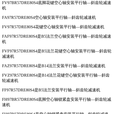
FV97BR57DRE80S4底脚花键空心轴安装平行轴—斜齿轮减速
机
FA97R57DRE80S4空心轴安装平行轴—斜齿轮减速机
FV97R57DRE80S4花键空心轴安装平行轴—斜齿轮减速机
FAF97R57DRE80S4是B5法兰空心轴安装平行轴—斜齿轮减速
机
FVF97R57DRE80S4是B5法兰花键空心轴安装平行轴—斜齿轮
减速机
FAZ97R57DRE80S4是B14法兰安装平行轴—斜齿轮减速机
FVZ97R57DRE80S4是B14法兰花键空心轴安装平行轴—斜齿
轮减速机
FF97R57DRE80S4是B5法兰安装平行轴—斜齿轮减速机
FH97BR57DRE80S4底脚空心轴锁紧盘安装平行轴—斜齿轮减
速机