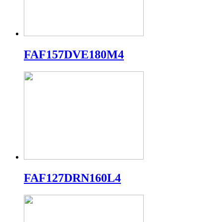
FAF157DVE180M4
FAF127DRN160L4