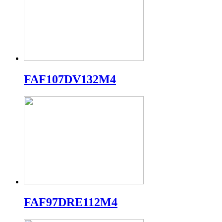
FAF107DV132M4
FAF97DRE112M4