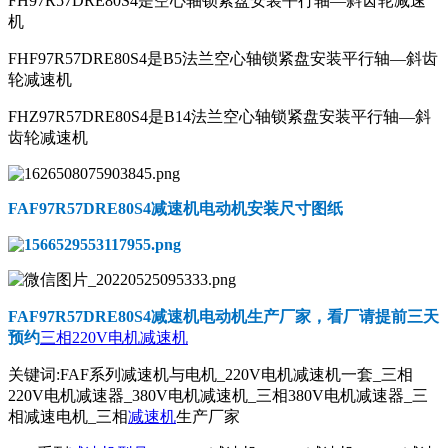
FH97R57DRE80S4是空心轴锁紧盘安装平行轴—斜齿轮减速
机
FHF97R57DRE80S4是B5法兰空心轴锁紧盘安装平行轴—斜齿
轮减速机
FHZ97R57DRE80S4是B14法兰空心轴锁紧盘安装平行轴—斜
齿轮减速机
FAF97R57DRE80S4减速机电动机
安装尺寸图纸
FAF97R57DRE80S4减速机电动机
生产厂家，看厂请提前三天
预约
三相220V电机减速机
关键词:FAF系列减速机与电机_220V电机减速机一套_三相
220V电机减速器_380V电机减速机_三相380V电机减速器_三
相减速电机_三相
减速机
生产厂家