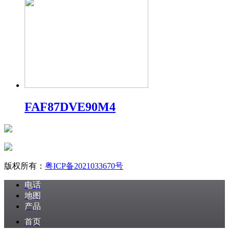
FAF87DVE90M4
版权所有：
粤ICP备2021033670号
电话
地图
产品
首页