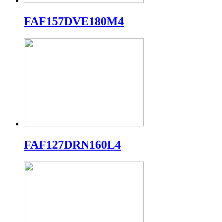
FAF157DVE180M4
FAF127DRN160L4