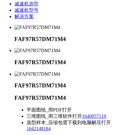
减速机选型
减速机型号
解决方案
FAF97R57DM71M4
FAF97R57DM71M4
FAF97R57DM71M4
FAF97R57DM71M4
平面图纸_用PDF打开
三维图纸_用三维软件打开
1640057119
选型样本_压缩包需下载到电脑解压打开
1642148184