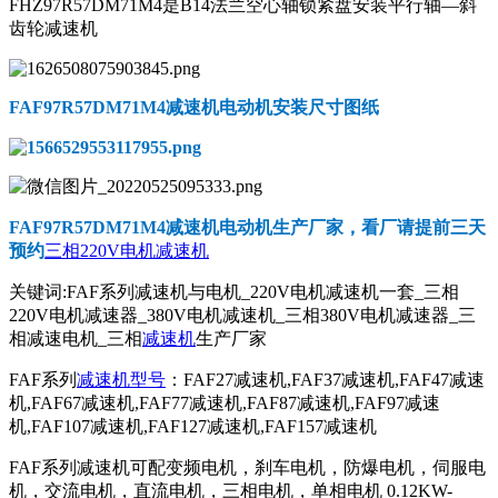
FHZ97R57DM71M4是B14法兰空心轴锁紧盘安装平行轴—斜
齿轮减速机
FAF97R57DM71M4减速机电动机
安装尺寸图纸
FAF97R57DM71M4减速机电动机
生产厂家，看厂请提前三天
预约
三相220V电机减速机
关键词:FAF系列减速机与电机_220V电机减速机一套_三相
220V电机减速器_380V电机减速机_三相380V电机减速器_三
相减速电机_三相
减速机
生产厂家
FAF系列
减速机型号
：FAF27减速机,FAF37减速机,FAF47减速
机,FAF67减速机,FAF77减速机,FAF87减速机,FAF97减速
机,FAF107减速机,FAF127减速机,FAF157减速机
FAF系列减速机可配变频电机，刹车电机，防爆电机，伺服电
机，交流电机，直流电机，三相电机，单相电机 0.12KW-