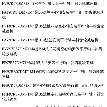
FV97R57DM71M4花键空心轴安装平行轴—斜齿轮减速机
FAF97R57DM71M4是B5法兰空心轴安装平行轴—斜齿轮减速
机
FVF97R57DM71M4是B5法兰花键空心轴安装平行轴—斜齿轮
减速机
FAZ97R57DM71M4是B14法兰安装平行轴—斜齿轮减速机
FVZ97R57DM71M4是B14法兰花键空心轴安装平行轴—斜齿
轮减速机
FF97R57DM71M4是B5法兰安装平行轴—斜齿轮减速机
FH97BR57DM71M4底脚空心轴锁紧盘安装平行轴—斜齿轮减
速机
FH97R57DM71M4是空心轴锁紧盘安装平行轴—斜齿轮减速机
FHF97R57DM71M4是B5法兰空心轴锁紧盘安装平行轴—斜齿
轮减速机