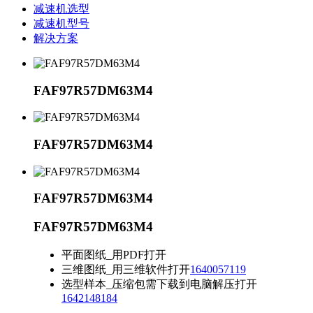
减速机选型
减速机型号
解决方案
FAF97R57DM63M4
FAF97R57DM63M4
FAF97R57DM63M4
FAF97R57DM63M4
平面图纸_用PDF打开
三维图纸_用三维软件打开
1640057119
选型样本_压缩包需下载到电脑解压打开
1642148184