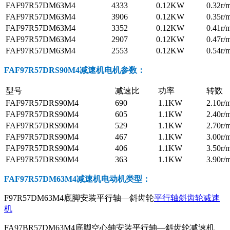
FAF97R57DM63M4
4333
0.12KW
0.32r/
FAF97R57DM63M4
3906
0.12KW
0.35r/
FAF97R57DM63M4
3352
0.12KW
0.41r/
FAF97R57DM63M4
2907
0.12KW
0.47r/
FAF97R57DM63M4
2553
0.12KW
0.54r/
FAF97R57DRS90M4减速机电机参数
：
型号
减速比
功率
转数
FAF97R57DRS90M4
690
1.1KW
2.10r/
FAF97R57DRS90M4
605
1.1KW
2.40r/
FAF97R57DRS90M4
529
1.1KW
2.70r/
FAF97R57DRS90M4
467
1.1KW
3.00r/
FAF97R57DRS90M4
406
1.1KW
3.50r/
FAF97R57DRS90M4
363
1.1KW
3.90r/
FAF97R57DM63M4减速机电动机
类型：
F97R57DM63M4底脚安装平行轴—斜齿轮
平行轴斜齿轮减速
机
FA97BR57DM63M4底脚空心轴安装平行轴—斜齿轮减速机