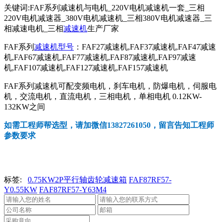
关键词:FAF系列减速机与电机_220V电机减速机一套_三相
220V电机减速器_380V电机减速机_三相380V电机减速器_三
相减速电机_三相
减速机
生产厂家
FAF系列
减速机型号
：FAF27减速机,FAF37减速机,FAF47减速
机,FAF67减速机,FAF77减速机,FAF87减速机,FAF97减速
机,FAF107减速机,FAF127减速机,FAF157减速机
FAF系列减速机可配变频电机，刹车电机，防爆电机，伺服电
机，交流电机，直流电机，三相电机，单相电机 0.12KW-
132KW之间
如需工程师帮选型，请加微信13827261050，留言告知工程师
参数要求
标签:
0.75KW2P平行轴齿轮减速箱
FAF87RF57-
Y0.55KW
FAF87RF57-Y63M4