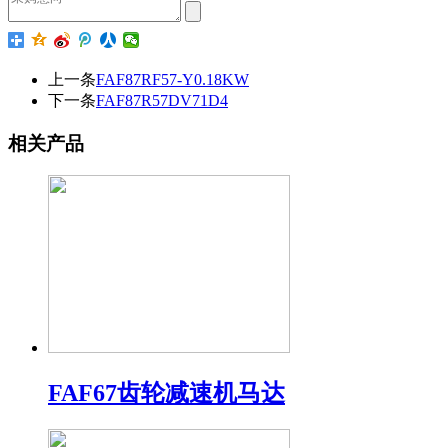
上一条
FAF87RF57-Y0.18KW
下一条
FAF87R57DV71D4
相关产品
FAF67齿轮减速机马达