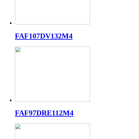
FAF107DV132M4
FAF97DRE112M4