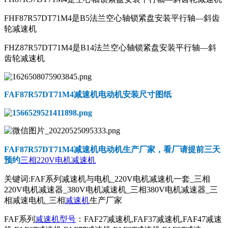
FHF87R57DT71M4是B5法兰空心轴锁紧盘安装平行轴—斜齿
轮减速机
FHZ87R57DT71M4是B14法兰空心轴锁紧盘安装平行轴—斜
齿轮减速机
FAF87R57DT71M4减速机电动机
安装尺寸图纸
FAF87R57DT71M4减速机电动机
生产厂家，看厂请提前三天
预约
三相220V电机减速机
关键词:FAF系列减速机与电机_220V电机减速机一套_三相
220V电机减速器_380V电机减速机_三相380V电机减速器_三
相减速电机_三相
减速机
生产厂家
FAF系列
减速机型号
：FAF27减速机,FAF37减速机,FAF47减速