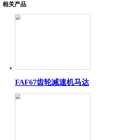
相关产品
FAF67齿轮减速机马达