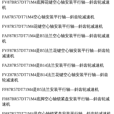
FV87BR57DT71M4底脚花键空心轴安装平行轴—斜齿轮减速
机
FA87R57DT71M4空心轴安装平行轴—斜齿轮减速机
FV87R57DT71M4花键空心轴安装平行轴—斜齿轮减速机
FAF87R57DT71M4是B5法兰空心轴安装平行轴—斜齿轮减速
机
FVF87R57DT71M4是B5法兰花键空心轴安装平行轴—斜齿轮
减速机
FAZ87R57DT71M4是B14法兰安装平行轴—斜齿轮减速机
FVZ87R57DT71M4是B14法兰花键空心轴安装平行轴—斜齿
轮减速机
FF87R57DT71M4是B5法兰安装平行轴—斜齿轮减速机
FH87BR57DT71M4底脚空心轴锁紧盘安装平行轴—斜齿轮减
速机
FH87R57DT71M4是空心轴锁紧盘安装平行轴—斜齿轮减速机