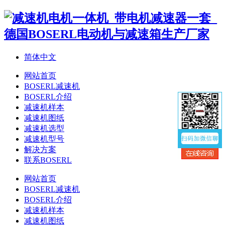
简体中文
网站首页
BOSERL减速机
BOSERL介绍
减速机样本
减速机图纸
减速机选型
减速机型号
解决方案
联系BOSERL
网站首页
BOSERL减速机
BOSERL介绍
减速机样本
减速机图纸