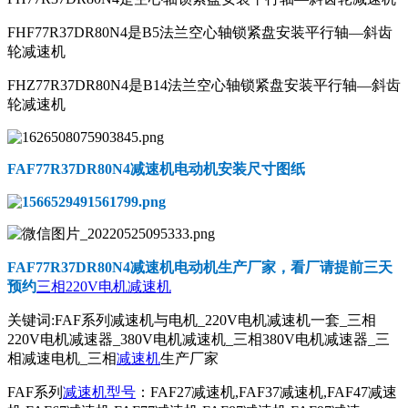
FHF77R37DR80N4是B5法兰空心轴锁紧盘安装平行轴—斜齿
轮减速机
FHZ77R37DR80N4是B14法兰空心轴锁紧盘安装平行轴—斜齿
轮减速机
FAF77R37DR80N4减速机电动机
安装尺寸图纸
FAF77R37DR80N4减速机电动机
生产厂家，看厂请提前三天
预约
三相220V电机减速机
关键词:FAF系列减速机与电机_220V电机减速机一套_三相
220V电机减速器_380V电机减速机_三相380V电机减速器_三
相减速电机_三相
减速机
生产厂家
FAF系列
减速机型号
：FAF27减速机,FAF37减速机,FAF47减速