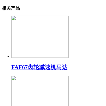
相关产品
FAF67齿轮减速机马达