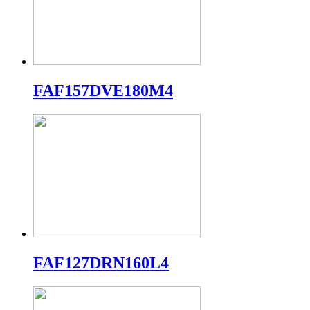
FAF157DVE180M4
FAF127DRN160L4