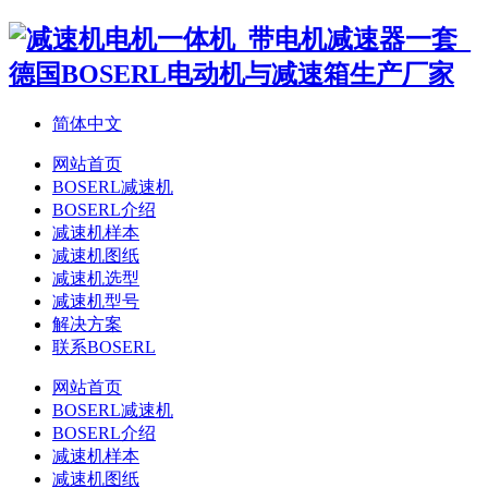
简体中文
网站首页
BOSERL减速机
BOSERL介绍
减速机样本
减速机图纸
减速机选型
减速机型号
解决方案
联系BOSERL
网站首页
BOSERL减速机
BOSERL介绍
减速机样本
减速机图纸