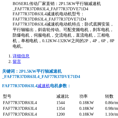
BOSERL传动厂家直销：2P1.5KW平行轴减速机
_FAF77R37DR63L4_FAF77R37DVE71D4
FAF77R37DR63L4减速机电动机型号：
FAF77R37DR63L4_FAF77R37DVE71D4
FAF77R37DR63L4减速机电动机特点：卧式底脚安装，
平行轴输出，斜齿轮传动。可配变频电机，刹车电机，
防爆电机，伺服电机，交流电机，直流电机，三相电
机，单相电机，0.12KW-132KW之间的2P，4P，6P，8P
电机。
详细信息
留言
关键词：2P1.5KW平行轴减速机
_FAF77R37DR63L4_FAF77R37DVE71D4
FAF77R37DR63L4
减速机
电机参数
：
型号
减速比
功率
转数
FAF77R37DR63L4
1544
0.18KW
0.86r/m
FAF77R37DR63L4
1354
0.18KW
0.98r/m
FAF77R37DR63L4
1200
0.18KW
1.10r/m