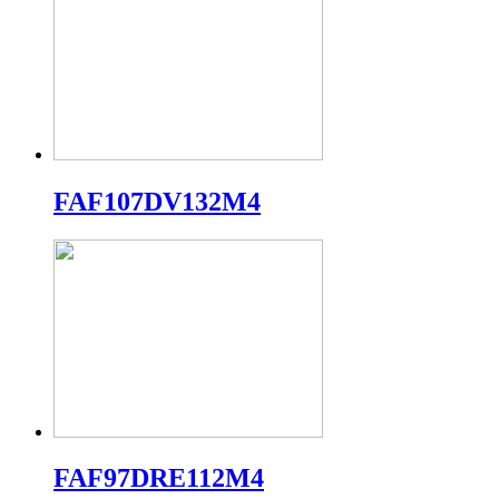
FAF107DV132M4
FAF97DRE112M4