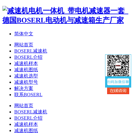
简体中文
网站首页
BOSERL减速机
BOSERL介绍
减速机样本
减速机图纸
减速机选型
减速机型号
解决方案
联系BOSERL
网站首页
BOSERL减速机
BOSERL介绍
减速机样本
减速机图纸