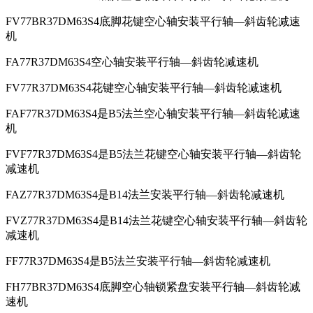
FV77BR37DM63S4底脚花键空心轴安装平行轴—斜齿轮减速
机
FA77R37DM63S4空心轴安装平行轴—斜齿轮减速机
FV77R37DM63S4花键空心轴安装平行轴—斜齿轮减速机
FAF77R37DM63S4是B5法兰空心轴安装平行轴—斜齿轮减速
机
FVF77R37DM63S4是B5法兰花键空心轴安装平行轴—斜齿轮
减速机
FAZ77R37DM63S4是B14法兰安装平行轴—斜齿轮减速机
FVZ77R37DM63S4是B14法兰花键空心轴安装平行轴—斜齿轮
减速机
FF77R37DM63S4是B5法兰安装平行轴—斜齿轮减速机
FH77BR37DM63S4底脚空心轴锁紧盘安装平行轴—斜齿轮减
速机