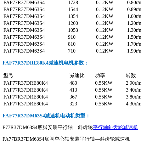
FAF77R37DM63S4
1728
0.12KW
0.80r/
FAF77R37DM63S4
1544
0.12KW
0.89r/
FAF77R37DM63S4
1354
0.12KW
1.00r/
FAF77R37DM63S4
1200
0.12KW
1.20r/
FAF77R37DM63S4
1053
0.12KW
1.30r/
FAF77R37DM63S4
910
0.12KW
1.50r/
FAF77R37DM63S4
810
0.12KW
1.70r/
FAF77R37DM63S4
710
0.12KW
1.90r/
FAF77R37DRE80K4减速机电机参数
：
型号
减速比
功率
转数
FAF77R37DRE80K4
480
0.55KW
2.90r/m
FAF77R37DRE80K4
413
0.55KW
3.40r/m
FAF77R37DRE80K4
367
0.55KW
3.80r/m
FAF77R37DRE80K4
323
0.55KW
4.30r/m
FAF77R37DM63S4减速机电动机
类型：
F77R37DM63S4底脚安装平行轴—斜齿轮
平行轴斜齿轮减速机
FA77BR37DM63S4底脚空心轴安装平行轴—斜齿轮减速机