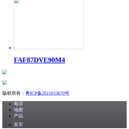
FAF87DVE90M4
版权所有：
粤ICP备2021033670号
电话
地图
产品
首页