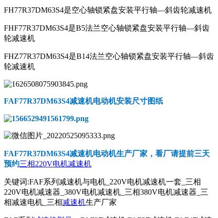
FH77R37DM63S4是空心轴锁紧盘安装平行轴—斜齿轮减速机
FHF77R37DM63S4是B5法兰空心轴锁紧盘安装平行轴—斜齿
轮减速机
FHZ77R37DM63S4是B14法兰空心轴锁紧盘安装平行轴—斜齿
轮减速机
FAF77R37DM63S4减速机电动机
安装尺寸图纸
FAF77R37DM63S4减速机电动机
生产厂家，看厂请提前三天
预约
三相220V电机减速机
关键词:FAF系列减速机与电机_220V电机减速机一套_三相
220V电机减速器_380V电机减速机_三相380V电机减速器_三
相减速电机_三相
减速机
生产厂家