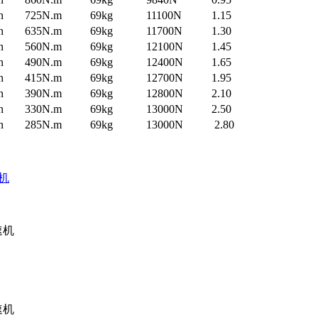
n
725N.m
69kg
11100N
1.15
n
635N.m
69kg
11700N
1.30
n
560N.m
69kg
12100N
1.45
n
490N.m
69kg
12400N
1.65
n
415N.m
69kg
12700N
1.95
n
390N.m
69kg
12800N
2.10
n
330N.m
69kg
13000N
2.50
n
285N.m
69kg
13000N
2.80
机
速机
速机