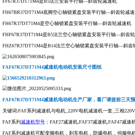
FF67R37DT71M4是B5法兰安装平行轴—斜齿轮减速机
FH67BR37DT71M4底脚空心轴锁紧盘安装平行轴—斜齿轮减
FH67R37DT71M4是空心轴锁紧盘安装平行轴—斜齿轮减速机
FHF67R37DT71M4是B5法兰空心轴锁紧盘安装平行轴—斜齿
FHZ67R37DT71M4是B14法兰空心轴锁紧盘安装平行轴—斜
FAF67R37DT71M4减速机电动机
安装尺寸图纸
FAF67R37DT71M4减速机电动机
生产厂家，看厂请提前三天
关键词:FAF系列减速机与电机_220V电机减速机一套_三相220
FAF系列
减速机型号
：FAF27减速机,FAF37减速机,FAF47减速机
FAF系列减速机可配变频电机，刹车电机，防爆电机，伺服电机，