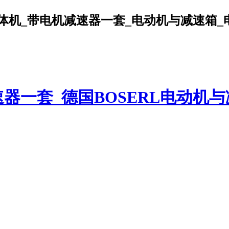
机_带电机减速器一套_电动机与减速箱_电机