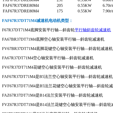
FAF67R37DRE80M4
205
0.55KW
6.70r/
FAF67R37DRE80M4
175
0.55KW
7.90r/
FAF67R37DT71M4减速机电动机
类型：
F67R37DT71M4底脚安装平行轴—斜齿轮
平行轴斜齿轮减速机
FA67BR37DT71M4底脚空心轴安装平行轴—斜齿轮减速机
FV67BR37DT71M4底脚花键空心轴安装平行轴—斜齿轮减速机
FA67R37DT71M4空心轴安装平行轴—斜齿轮减速机
FV67R37DT71M4花键空心轴安装平行轴—斜齿轮减速机
FAF67R37DT71M4是B5法兰空心轴安装平行轴—斜齿轮减速机
FVF67R37DT71M4是B5法兰花键空心轴安装平行轴—斜齿轮
FAZ67R37DT71M4是B14法兰安装平行轴—斜齿轮减速机
FVZ67R37DT71M4是B14法兰花键空心轴安装平行轴—斜齿