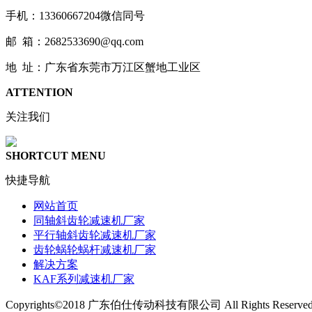
手机：13360667204微信同号
邮 箱：2682533690@qq.com
地 址：广东省东莞市万江区蟹地工业区
ATTENTION
关注我们
SHORTCUT MENU
快捷导航
网站首页
同轴斜齿轮减速机厂家
平行轴斜齿轮减速机厂家
齿轮蜗轮蜗杆减速机厂家
解决方案
KAF系列减速机厂家
Copyrights©2018 广东伯仕传动科技有限公司 All Rights Reserved