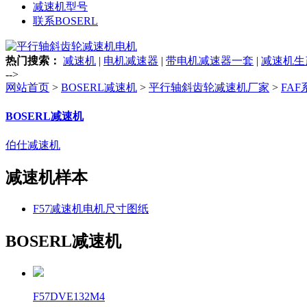
减速机型号
联系BOSERL
热门搜索：
减速机
|
电机减速器
|
带电机减速器一套
|
减速机生
-->
网站首页
>
BOSERL减速机
>
平行轴斜齿轮减速机厂家
>
FA
BOSERL减速机
伯仕减速机
减速机样本
F57减速机电机尺寸图纸
BOSERL减速机
F57DVE132M4