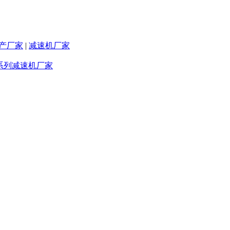
产厂家
|
减速机厂家
F系列减速机厂家