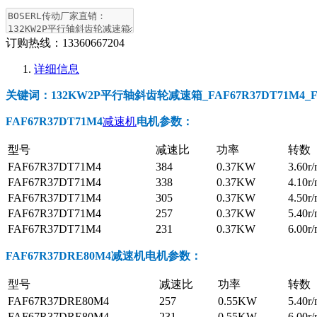
订购热线：
13360667204
详细信息
关键词：132KW2P平行轴斜齿轮减速箱_FAF67R37DT71M4_FA
FAF67R37DT71M4
减速机
电机参数
：
型号
减速比
功率
转数
FAF67R37DT71M4
384
0.37KW
3.60r/
FAF67R37DT71M4
338
0.37KW
4.10r/
FAF67R37DT71M4
305
0.37KW
4.50r/
FAF67R37DT71M4
257
0.37KW
5.40r/
FAF67R37DT71M4
231
0.37KW
6.00r/
FAF67R37DRE80M4减速机电机参数
：
型号
减速比
功率
转数
FAF67R37DRE80M4
257
0.55KW
5.40r/
FAF67R37DRE80M4
231
0.55KW
6.00r/