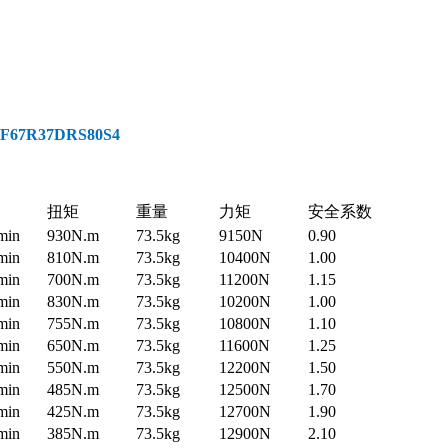
7R37DRS80S4
扭矩
重量
力矩
安全系数
min
930N.m
73.5kg
9150N
0.90
min
810N.m
73.5kg
10400N
1.00
min
700N.m
73.5kg
11200N
1.15
min
830N.m
73.5kg
10200N
1.00
min
755N.m
73.5kg
10800N
1.10
min
650N.m
73.5kg
11600N
1.25
min
550N.m
73.5kg
12200N
1.50
min
485N.m
73.5kg
12500N
1.70
min
425N.m
73.5kg
12700N
1.90
min
385N.m
73.5kg
12900N
2.10