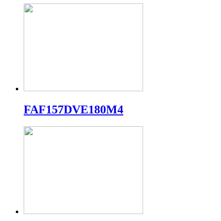
FAF157DVE180M4