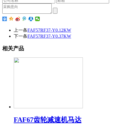
上一条
FAF57RF37-Y0.12KW
下一条
FAF57RF37-Y0.37KW
相关产品
FAF67齿轮减速机马达