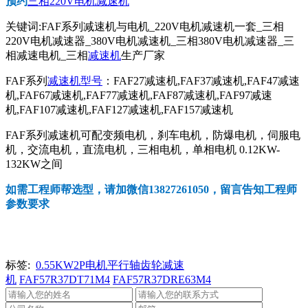
预约
三相220V电机减速机
关键词:FAF系列减速机与电机_220V电机减速机一套_三相
220V电机减速器_380V电机减速机_三相380V电机减速器_三
相减速电机_三相
减速机
生产厂家
FAF系列
减速机型号
：FAF27减速机,FAF37减速机,FAF47减速
机,FAF67减速机,FAF77减速机,FAF87减速机,FAF97减速
机,FAF107减速机,FAF127减速机,FAF157减速机
FAF系列减速机可配变频电机，刹车电机，防爆电机，伺服电
机，交流电机，直流电机，三相电机，单相电机 0.12KW-
132KW之间
如需工程师帮选型，请加微信13827261050，留言告知工程师
参数要求
标签:
0.55KW2P电机平行轴齿轮减速
机
FAF57R37DT71M4
FAF57R37DRE63M4