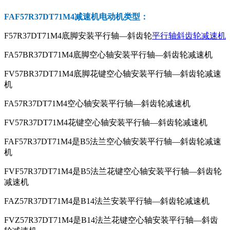
FAF57R37DT71M4减速机电动机
类型：
F57R37DT71M4底脚安装平行轴—斜齿轮
平行轴斜齿轮减速机
FA57BR37DT71M4底脚空心轴安装平行轴—斜齿轮减速机
FV57BR37DT71M4底脚花键空心轴安装平行轴—斜齿轮减速
机
FA57R37DT71M4空心轴安装平行轴—斜齿轮减速机
FV57R37DT71M4花键空心轴安装平行轴—斜齿轮减速机
FAF57R37DT71M4是B5法兰空心轴安装平行轴—斜齿轮减速
机
FVF57R37DT71M4是B5法兰花键空心轴安装平行轴—斜齿轮
减速机
FAZ57R37DT71M4是B14法兰安装平行轴—斜齿轮减速机
FVZ57R37DT71M4是B14法兰花键空心轴安装平行轴—斜齿