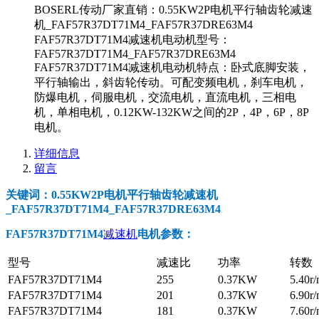
BOSERL传动厂家直销：0.55KW2P电机平行轴齿轮减速
机_FAF57R37DT71M4_FAF57R37DRE63M4
FAF57R37DT71M4减速机电动机型号：
FAF57R37DT71M4_FAF57R37DRE63M4
FAF57R37DT71M4减速机电动机特点：卧式底脚安装，
平行轴输出，斜齿轮传动。可配变频电机，刹车电机，
防爆电机，伺服电机，交流电机，直流电机，三相电
机，单相电机，0.12KW-132KW之间的2P，4P，6P，8P
电机。
详细信息
留言
关键词：0.55KW2P电机平行轴齿轮减速机
_FAF57R37DT71M4_FAF57R37DRE63M4
FAF57R37DT71M4
减速机
电机参数
：
型号
减速比
功率
转数
FAF57R37DT71M4
255
0.37KW
5.40r/
FAF57R37DT71M4
201
0.37KW
6.90r/
FAF57R37DT71M4
181
0.37KW
7.60r/