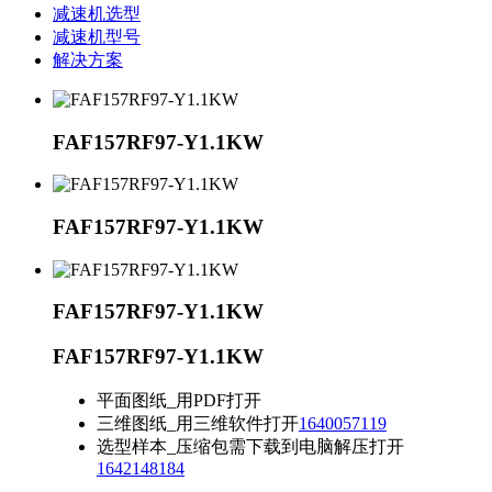
减速机选型
减速机型号
解决方案
FAF157RF97-Y1.1KW
FAF157RF97-Y1.1KW
FAF157RF97-Y1.1KW
FAF157RF97-Y1.1KW
平面图纸_用PDF打开
三维图纸_用三维软件打开
1640057119
选型样本_压缩包需下载到电脑解压打开
1642148184