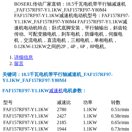
BOSERL传动厂家直销：18.5千瓦电机带平行轴减速机
_FAF157RF97-Y1.1KW_FAF157RF97-Y80M4
FAF157RF97-Y1.1KW减速机电动机型号：FAF157RF97-
Y1.1KW_FAF157RF97-Y80M4 FAF157RF97-Y1.1KW减
速机电动机特点：卧式底脚安装，平行轴输出，斜齿轮
传动。可配变频电机，刹车电机，防爆电机，伺服电
机，交流电机，直流电机，三相电机，单相电机，
0.12KW-132KW之间的2P，4P，6P，8P电机。
详细信息
留言
关键词：18.5千瓦电机带平行轴减速机_FAF157RF97-
Y1.1KW_FAF157RF97-Y80M4
FAF157RF97-Y1.1KW
减速机
电机参数
：
型号
减速比
功率
转数
FAF157RF97-Y1.1KW
2780
1.1KW
0.51r/min
FAF157RF97-Y1.1KW
2427
1.1KW
0.58r/min
FAF157RF97-Y1.1KW
2185
1.1KW
0.65r/min
FAF157RF97-Y1.1KW
1944
1.1KW
0.73r/min