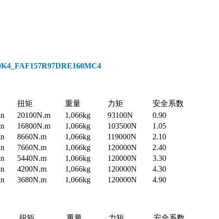
_FAF157R97DRE160MC4
扭矩
重量
力矩
安全系数
in
20100N.m
1,066kg
93100N
0.90
in
16800N.m
1,066kg
103500N
1.05
in
8660N.m
1,066kg
119000N
2.10
in
7660N.m
1,066kg
120000N
2.40
in
5440N.m
1,066kg
120000N
3.30
in
4200N.m
1,066kg
120000N
4.30
in
3680N.m
1,066kg
120000N
4.90
扭矩
重量
力矩
安全系数