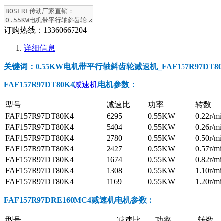
订购热线：
13360667204
详细信息
关键词：0.55KW电机带平行轴斜齿轮减速机_FAF157R97DT80K4
FAF157R97DT80K4
减速机
电机参数
：
型号
减速比
功率
转数
FAF157R97DT80K4
6295
0.55KW
0.22r/m
FAF157R97DT80K4
5404
0.55KW
0.26r/m
FAF157R97DT80K4
2780
0.55KW
0.50r/m
FAF157R97DT80K4
2427
0.55KW
0.57r/m
FAF157R97DT80K4
1674
0.55KW
0.82r/m
FAF157R97DT80K4
1308
0.55KW
1.10r/m
FAF157R97DT80K4
1169
0.55KW
1.20r/m
FAF157R97DRE160MC4减速机电机参数
：
型号
减速比
功率
转数