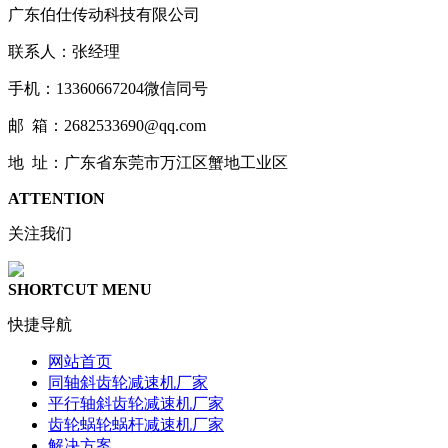
广东伯仕传动科技有限公司
联系人：张经理
手机：13360667204微信同号
邮 箱：2682533690@qq.com
地 址：广东省东莞市万江区蟹地工业区
ATTENTION
关注我们
SHORTCUT MENU
快捷导航
网站首页
同轴斜齿轮减速机厂家
平行轴斜齿轮减速机厂家
齿轮蜗轮蜗杆减速机厂家
解决方案