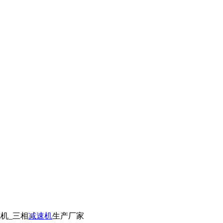
电机_三相
减速机
生产厂家