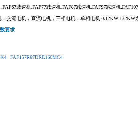
,FAF67减速机,FAF77减速机,FAF87减速机,FAF97减速机,FAF10
交流电机，直流电机，三相电机，单相电机 0.12KW-132KW
参数要求
0K4
FAF157R97DRE160MC4