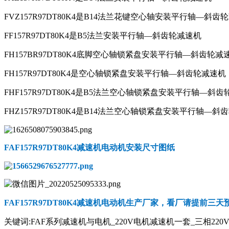
FVZ157R97DT80K4是B14法兰花键空心轴安装平行轴—斜齿
FF157R97DT80K4是B5法兰安装平行轴—斜齿轮减速机
FH157BR97DT80K4底脚空心轴锁紧盘安装平行轴—斜齿轮减
FH157R97DT80K4是空心轴锁紧盘安装平行轴—斜齿轮减速机
FHF157R97DT80K4是B5法兰空心轴锁紧盘安装平行轴—斜
FHZ157R97DT80K4是B14法兰空心轴锁紧盘安装平行轴—斜
FAF157R97DT80K4减速机电动机
安装尺寸图纸
FAF157R97DT80K4减速机电动机
生产厂家，看厂请提前三天
关键词:FAF系列减速机与电机_220V电机减速机一套_三相220