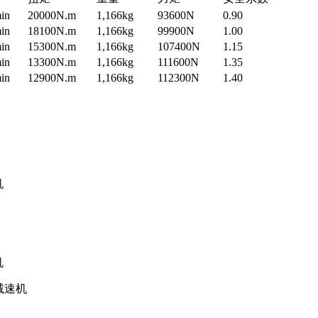
min
20000N.m
1,166kg
93600N
0.90
min
18100N.m
1,166kg
99900N
1.00
min
15300N.m
1,166kg
107400N
1.15
min
13300N.m
1,166kg
111600N
1.35
min
12900N.m
1,166kg
112300N
1.40
机
机
减速机