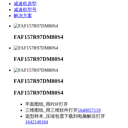
减速机选型
减速机型号
解决方案
FAF157R97DM80S4
FAF157R97DM80S4
FAF157R97DM80S4
FAF157R97DM80S4
平面图纸_用PDF打开
三维图纸_用三维软件打开
1640057119
选型样本_压缩包需下载到电脑解压打开
1642148184