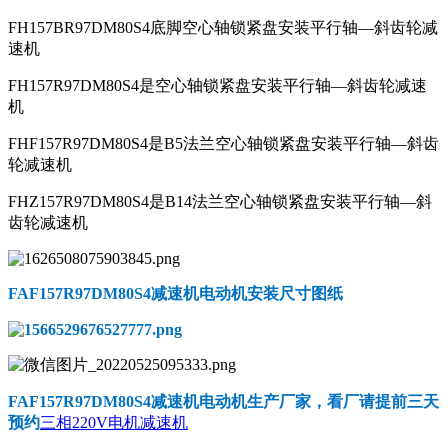
FH157BR97DM80S4底脚空心轴锁紧盘安装平行轴—斜齿轮减
速机
FH157R97DM80S4是空心轴锁紧盘安装平行轴—斜齿轮减速
机
FHF157R97DM80S4是B5法兰空心轴锁紧盘安装平行轴—斜齿
轮减速机
FHZ157R97DM80S4是B14法兰空心轴锁紧盘安装平行轴—斜
齿轮减速机
FAF157R97DM80S4减速机电动机
安装尺寸图纸
FAF157R97DM80S4减速机电动机
生产厂家，看厂请提前三天
预约
三相220V电机减速机