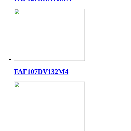
FAF107DV132M4