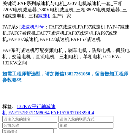
关键词:FAF系列减速机与电机_220V电机减速机一套_三相
220V电机减速器_380V电机减速机_三相380V电机减速器_三
相减速电机_三相
减速机
生产厂家
FAF系列
减速机型号
：FAF27减速机,FAF37减速机,FAF47减速
机,FAF67减速机,FAF77减速机,FAF87减速机,FAF97减速
机,FAF107减速机,FAF127减速机,FAF157减速机
FAF系列减速机可配变频电机，刹车电机，防爆电机，伺服电
机，交流电机，直流电机，三相电机，单相电机 0.12KW-
132KW之间
如需工程师帮选型，请加微信13827261050，留言告知工程师
参数要求
标签:
132KW平行轴减速
机
FAF157R97DM80S4
FAF157R97DRS90L4