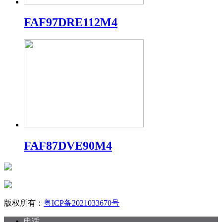
FAF97DRE112M4
FAF87DVE90M4
版权所有：
粤ICP备2021033670号
电话