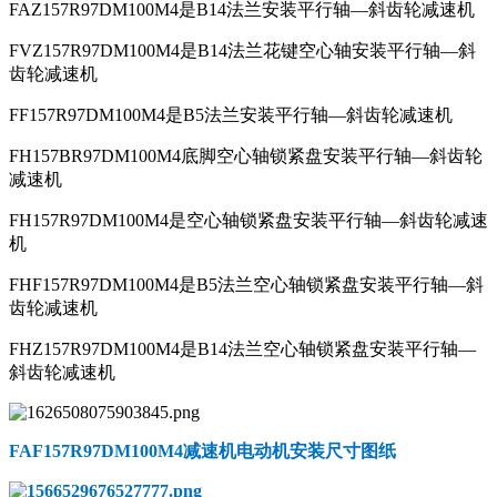
FAZ157R97DM100M4是B14法兰安装平行轴—斜齿轮减速机
FVZ157R97DM100M4是B14法兰花键空心轴安装平行轴—斜
齿轮减速机
FF157R97DM100M4是B5法兰安装平行轴—斜齿轮减速机
FH157BR97DM100M4底脚空心轴锁紧盘安装平行轴—斜齿轮
减速机
FH157R97DM100M4是空心轴锁紧盘安装平行轴—斜齿轮减速
机
FHF157R97DM100M4是B5法兰空心轴锁紧盘安装平行轴—斜
齿轮减速机
FHZ157R97DM100M4是B14法兰空心轴锁紧盘安装平行轴—
斜齿轮减速机
FAF157R97DM100M4减速机电动机
安装尺寸图纸