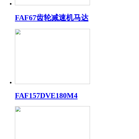
FAF67齿轮减速机马达
FAF157DVE180M4