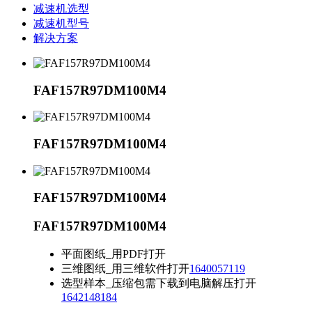
减速机选型
减速机型号
解决方案
FAF157R97DM100M4
FAF157R97DM100M4
FAF157R97DM100M4
FAF157R97DM100M4
平面图纸_用PDF打开
三维图纸_用三维软件打开
1640057119
选型样本_压缩包需下载到电脑解压打开
1642148184