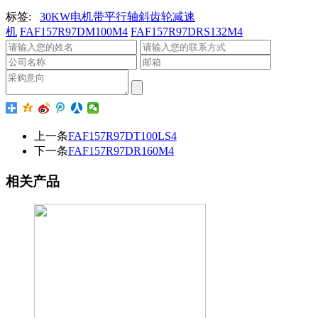
标签:
30KW电机带平行轴斜齿轮减速
机
FAF157R97DM100M4
FAF157R97DRS132M4
上一条
FAF157R97DT100LS4
下一条
FAF157R97DR160M4
相关产品