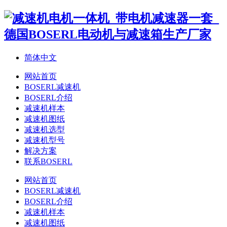
简体中文
网站首页
BOSERL减速机
BOSERL介绍
减速机样本
减速机图纸
减速机选型
减速机型号
解决方案
联系BOSERL
网站首页
BOSERL减速机
BOSERL介绍
减速机样本
减速机图纸