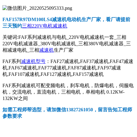
FAF157R97DM100LS4减速机电动机
生产厂家，看厂请提前
三天预约
三相220V电机减速机
关键词:FAF系列减速机与电机_220V电机减速机一套_三相
220V电机减速器_380V电机减速机_三相380V电机减速器_三
相减速电机_三相
减速机
生产厂家
FAF系列
减速机型号
：FAF27减速机,FAF37减速机,FAF47减速
机,FAF67减速机,FAF77减速机,FAF87减速机,FAF97减速
机,FAF107减速机,FAF127减速机,FAF157减速机
FAF系列减速机可配变频电机，刹车电机，防爆电机，伺服电
机，交流电机，直流电机，三相电机，单相电机 0.12KW-
132KW之间
如需工程师帮选型，请加微信13827261050，留言告知工程师
参数要求